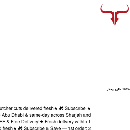
100% طازج وحلال
 cuts delivered fresh
★
🎁 Subscribe
★
u Dhabi & same-day across Sharjah and
ree Delivery!
★
Fresh delivery within 1
h
★
🎁 Subscribe & Save — 1st order: 2