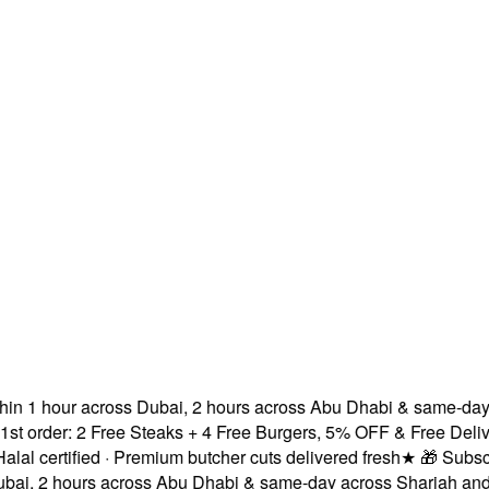
1 hour across Dubai, 2 hours across Abu Dhabi & same-day acr
der: 2 Free Steaks + 4 Free Burgers, 5% OFF & Free Delivery!
ertified · Premium butcher cuts delivered fresh
★
🎁 Subscribe &
 2 hours across Abu Dhabi & same-day across Sharjah and Ajm