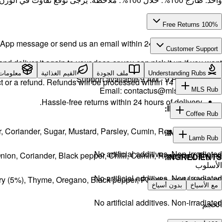
100% Free Returns
pp message or send us an email within 24 hours after delivery.
Customer Support
d deliver it again to your door, or you can pick it up if you want.
Call or WhatsApp:
+971504516403
Understanding Rubs
ملف الجودة
القيم الغذائية
معلومات
Support available 9 AM - 9 PM daily.
t or a refund. Refunds will be processed within 14 working days.
Email:
contactus@mlsuae.ae
MLS Rub
Hassle-free returns within 24 hours of delivery.
INGREDIENTS:
Coffee Rub
er, Coriander, Sugar, Mustard, Parsley, Cumin, Rosemary, Thyme.
INGREDIENTS:
Lamb Rub
No artificial additives. Non-irradiated
Onion, Coriander, Black pepper, Chilli, Cumin, Rosemary, Thyme.
INGREDIENTS:
الأسلوب
No artificial additives. Non-irradiated
ry (5%), Thyme, Oregano, Black pepper, Paprika, and Lemon oil.
مع الأسياخ
بدون أسياخ
No artificial additives. Non-irradiated
الحجم