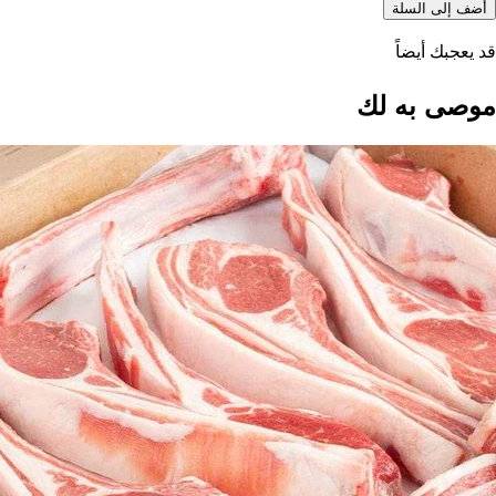
أضف إلى السلة
قد يعجبك أيضاً
موصى به لك