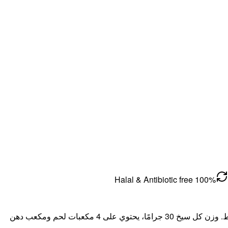
100% Halal & Antibiotic free
يُحضّر المشكّاك بأسياخ على الطراز المحلي من لحم غنم أسترالي خالي من العظم ومغذى على العشب، مع قطعة واحدة من الدهن في الوسط. وزن كل سيخ 30 جرامًا، يحتوي على 4 مكعبات لحم ومكعب دهن