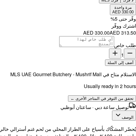
لا فرك
فرك MLS
مرة واحدة
AED 330.00
وفّر حتى
5
%
اشترك ووفّر
AED 330.00
AED 313.50
طلب خاص
1
أضف إلى السلة
الاستلام متاح في
MLS UAE Gourmet Butchery - Mushrif Mall
Usually ready in 2 hours
تحقق من التوفر في المتاجر الأخرى ←
توصيل ساعة دبي · ساعتان أبوظبي
الوصف
واحد. طازج 100%. حلال 100%. ملاحظة: يرجى توقع تفاوت في الوزن بمقدار +/- 15 جرامًا في العبوة الخاصة بك.