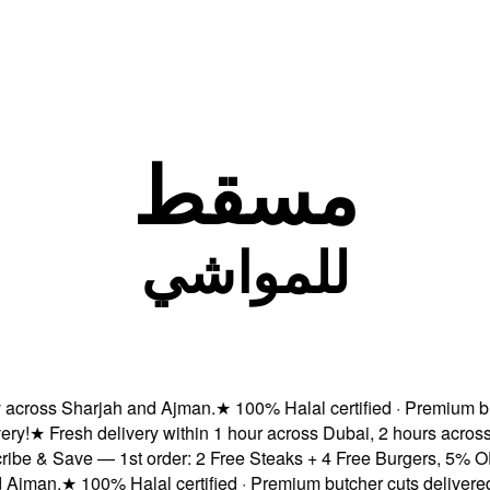
مسقط
للمواشي
oss Sharjah and Ajman.
★
100% Halal certified · Premium butcher
★
Fresh delivery within 1 hour across Dubai, 2 hours across Ab
 Save — 1st order: 2 Free Steaks + 4 Free Burgers, 5% OFF & F
an.
★
100% Halal certified · Premium butcher cuts delivered fres