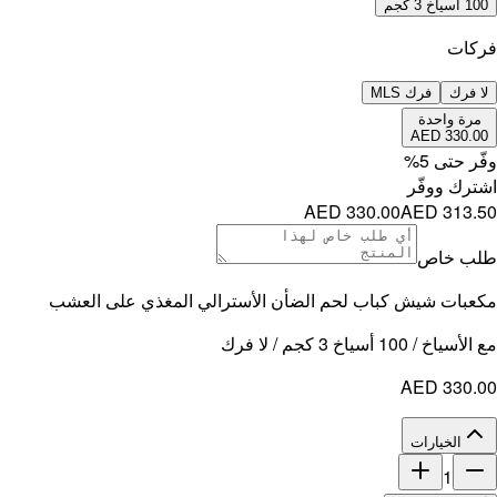
100 أسياخ 3 كجم
فركات
لا فرك
فرك MLS
مرة واحدة
AED 330.00
وفّر حتى
5
%
اشترك ووفّر
AED 330.00
AED 313.50
طلب خاص
مكعبات شيش كباب لحم الضأن الأسترالي المغذي على العشب
مع الأسياخ / 100 أسياخ 3 كجم / لا فرك
AED 330.00
الخيارات
1