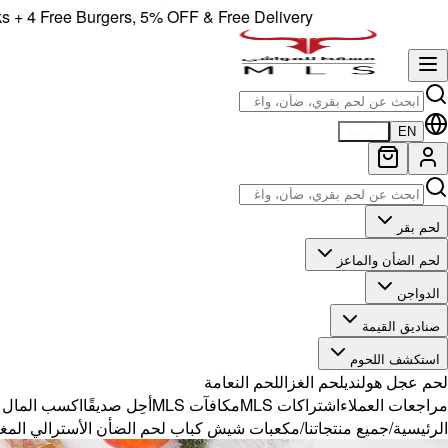
 Free Burgers, 5% OFF & Free Delivery!
EN
العربية
لحم بقر
لحم الضأن والماعز
الدواجن
صناديق القيمة
استكشف اللحوم
لحم عجل هولندي
لحم الغزال
لحم النعامة
مراجعات العملاء
اشتراكات MLS
مكافآت MLS
أحِل صديقًا
اكسب المال مع 
الرئيسية
/
جميع منتجاتنا
/
مكعبات شيش كباب لحم الضأن الأسترالي الم