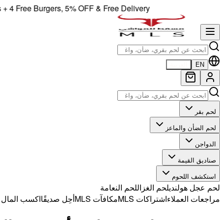
 Free Burgers, 5% OFF & Free Delivery!
EN
العربية
لحم بقر
لحم الضأن والماعز
الدواجن
صناديق القيمة
استكشف اللحوم
لحم عجل هولندي
لحم الغزال
لحم النعامة
مراجعات العملاء
اشتراكات MLS
مكافآت MLS
أحِل صديقًا
اكسب المال مع 