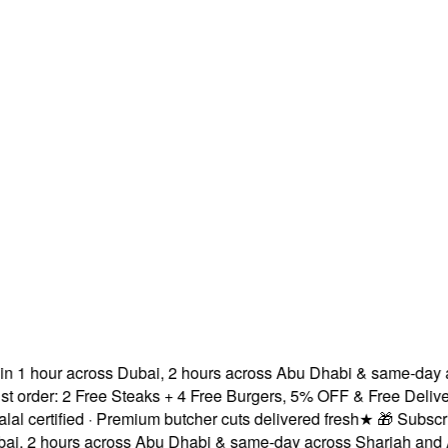
 1 hour across Dubai, 2 hours across Abu Dhabi & same-day acr
der: 2 Free Steaks + 4 Free Burgers, 5% OFF & Free Delivery!
ertified · Premium butcher cuts delivered fresh
★
🎁 Subscribe 
 2 hours across Abu Dhabi & same-day across Sharjah and Ajm