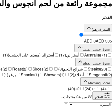
مجموعة رائعة من لحم أنجوس وال
الفلاتر
السعر (درهم)
AED 0
AED
335
تسوق حسب المنشأ
)
71
(
Australia
أسترالي
(
17
)
أستراليا (مغذى على العشب)
(
1
)
تسوق حسب القطع
)
20
(
Steaks
شرائح اللحم
(
8
)
)
2
(
Slices
)
2
(
Roast
)
2
(
bs
)
2
(
Stroganoff
أضلاع
(
2
)
)
1
(
Shewers
)
1
(
Shanks
برغر
(
1
)
Marbling Score
)
49
(
2+
)
24
(
1+
)
4
(
-
23
من
24
منتجات
+
الفلاتر