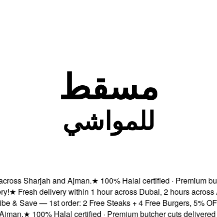
مسقط
للمواشي
oss Sharjah and Ajman.
★
100% Halal certified · Premium butcher
★
Fresh delivery within 1 hour across Dubai, 2 hours across A
& Save — 1st order: 2 Free Steaks + 4 Free Burgers, 5% OFF & 
an.
★
100% Halal certified · Premium butcher cuts delivered fres