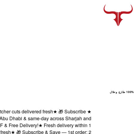
100% طازج وحلال
 cuts delivered fresh
★
🎁 Subscribe
★
bu Dhabi & same-day across Sharjah and
Free Delivery!
★
Fresh delivery within 1
h
★
🎁 Subscribe & Save — 1st order: 2