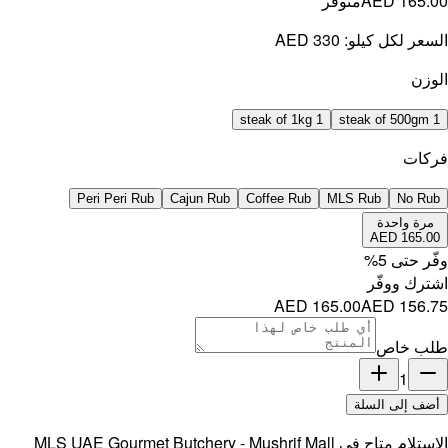
AED 165.00
متوفر
السعر لكل كيلو:
AED 330
الوزن
1 steak of 1kg
1 steak of 500gm
فركات
Peri Peri Rub
Cajun Rub
Coffee Rub
MLS Rub
No Rub
مرة واحدة
AED 165.00
وفّر حتى
5
%
اشترك ووفّر
AED 165.00
AED 156.75
طلب خاص
1
أضف إلى السلة
الاستلام متاح في
MLS UAE Gourmet Butchery - Mushrif Mall