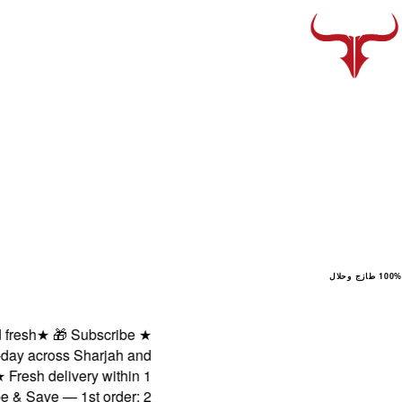
100% طازج وحلال
sh
★
🎁 Subscribe
★
 across Sharjah and
sh delivery within 1
Save — 1st order: 2