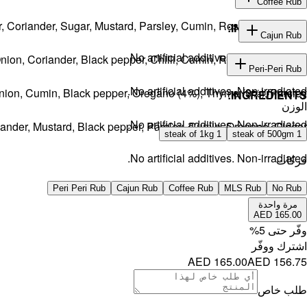
Coffee Rub
er, Coriander, Sugar, Mustard, Parsley, Cumin, Rosemary, Thyme.
INGREDIENTS:
Cajun Rub
No artificial additives. Non-irradiated
Onion, Coriander, Black pepper, Chilli, Cumin, Rosemary, Thyme.
INGREDIENTS:
Peri-Peri Rub
No artificial additives. Non-irradiated.
 Onion, Cumin, Black pepper, Oregano (4%), Thyme (3%), Parsley.
INGREDIENTS:
الوزن
No artificial additives. Non-irradiated.
iander, Mustard, Black pepper, Parsley, Cumin, Oregano, Ginger.
1 steak of 1kg
1 steak of 500gm
No artificial additives. Non-irradiated.
فركات
Peri Peri Rub
Cajun Rub
Coffee Rub
MLS Rub
No Rub
مرة واحدة
AED 165.00
وفّر حتى
5
%
اشترك ووفّر
AED 165.00
AED 156.75
طلب خاص