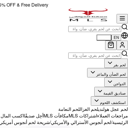
FF & Free Delivery!
EN
العربية
لحم بقر
لحم الضأن والماعز
الدواجن
صناديق القيمة
استكشف اللحوم
لحم عجل هولندي
لحم الغزال
لحم النعامة
مراجعات العملاء
اشتراكات MLS
مكافآت MLS
أحِل صديقًا
اكسب المال مع 
الرئيسية
/
لحم أنجوس الأسترالي والأمريكي
/
شريحة لحم أنجوس أمريكي -Bone × 1