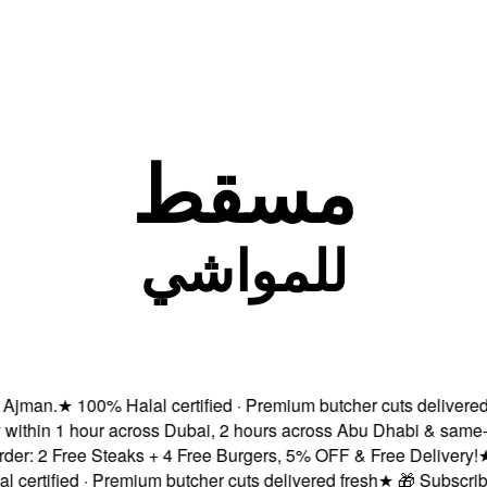
مسقط
للمواشي
an.
★
100% Halal certified · Premium butcher cuts delivered fre
thin 1 hour across Dubai, 2 hours across Abu Dhabi & same-day
 2 Free Steaks + 4 Free Burgers, 5% OFF & Free Delivery!
★
Fre
tified · Premium butcher cuts delivered fresh
★
🎁 Subscribe & 