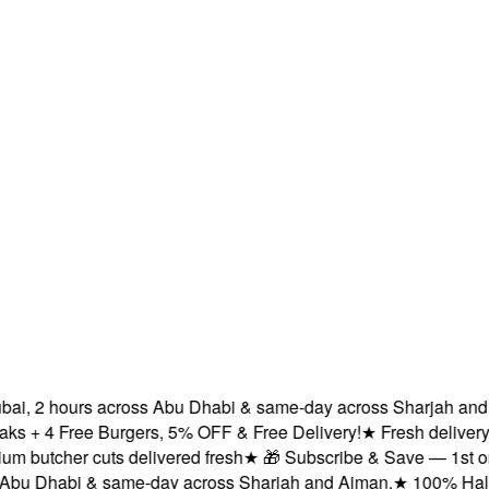
i, 2 hours across Abu Dhabi & same-day across Sharjah and Ajm
+ 4 Free Burgers, 5% OFF & Free Delivery!
★
Fresh delivery wi
butcher cuts delivered fresh
★
🎁 Subscribe & Save — 1st order:
u Dhabi & same-day across Sharjah and Ajman.
★
100% Halal cer