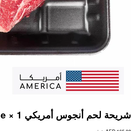
شريحة لحم أنجوس أمريكي T-Bone × 1