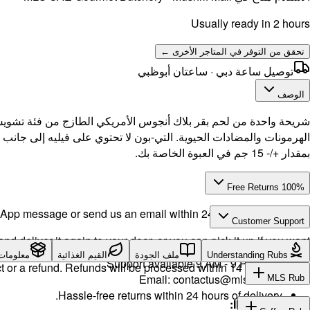
Usually ready in 2 hours
تحقق من التوفر في المتاجر الأخرى ←
توصيل ساعة دبي · ساعتان أبوظبي
الوصف
شريحة واحدة من لحم بقر بلاك أنجوس الأمريكي الطازج من فئة تشويس
بمقدار +/- 15 جم في العبوة الخاصة بك.
100% Free Returns
pp message or send us an email within 24 hours after delivery.
Customer Support
d deliver it again to your door, or you can pick it up if you want.
Call or WhatsApp:
+971504516403
Understanding Rubs
ملف الجودة
القيم الغذائية
معلومات
Support available 9 AM - 9 PM daily.
t or a refund. Refunds will be processed within 14 working days.
Email:
contactus@mlsuae.ae
MLS Rub
Hassle-free returns within 24 hours of delivery.
INGREDIENTS: