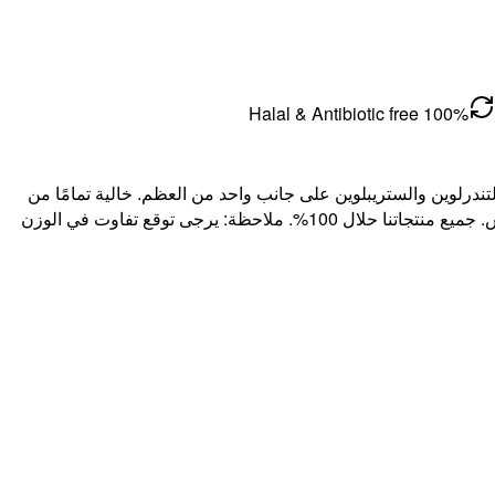
100% Halal & Antibiotic free
رلوين والستريبلوين على جانب واحد من العظم. خالية تمامًا من
الهرمونات والمضادات الحيوية. التي-بون لا تحتوي على فيليه إلى جانب الستريبلوين الرئيسي. للحصول على فيليه أكبر، يرجى اختيار بورترهاوس. جميع منتجاتنا حلال 100%. ملاحظة: يرجى توقع تفاوت في الوزن