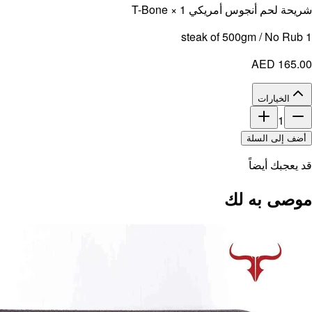
شريحة لحم أنجوس أمريكي T-Bone × 1
1 steak of 500gm / No Rub
AED 165.00
الخيارات
1
أضف إلى السلة
قد يعجبك أيضاً
موصى به لك