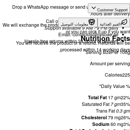
Drop a 
We will exch
H
You w