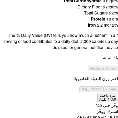
* The % D
serving of f