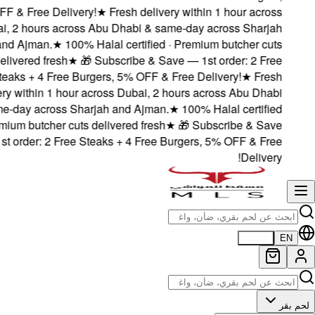
5% OFF & Free Deliv
Dubai, 2 hours acr
and Ajman.
★
10
delivered fresh
Steaks + 4 Free 
delivery within 1 ho
& same-day across S
· Premium butcher cu
— 1st order: 2 Fre