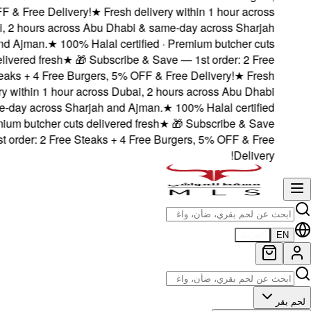
5% OFF & Free Delive
Dubai, 2 hours acro
and Ajman.
★
100
delivered fresh
★
Steaks + 4 Free B
delivery within 1 hou
& same-day across S
· Premium butcher cut
— 1st order: 2 Free