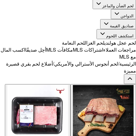
ًا
اكسب المال
قري قصيرة