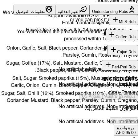
We will exch
لتوصيل
H
You w
Onion, Gar
Sugar, Cof
Salt, S
Garlic, 
Sugar, Salt, 
Coriander,