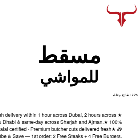
Fresh delivery with
Abu Dhabi & same-
Halal certified ·
Subscribe & Save — 1s