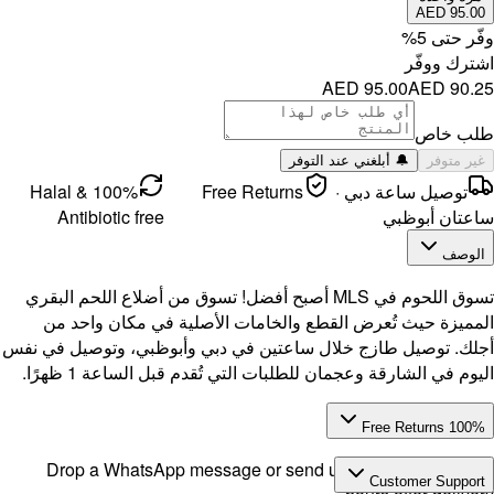
100% Halal &
Antibi
ع اللحم البقري
واحد من
توصيل في نفس
رًا.
Drop a 