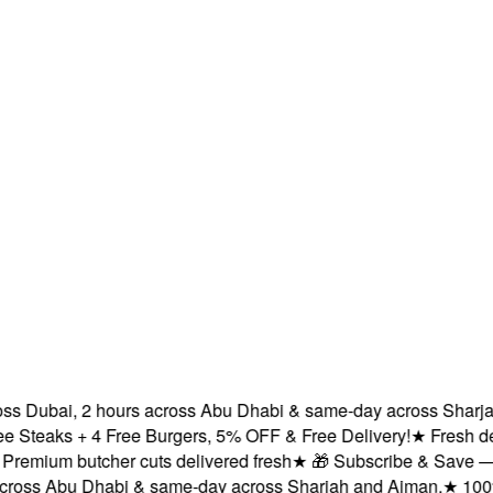
 Dubai, 2 hours across Abu Dhabi & same-day across Sharjah a
teaks + 4 Free Burgers, 5% OFF & Free Delivery!
★
Fresh delive
mium butcher cuts delivered fresh
★
🎁 Subscribe & Save — 1st 
ss Abu Dhabi & same-day across Sharjah and Ajman.
★
100% Hal