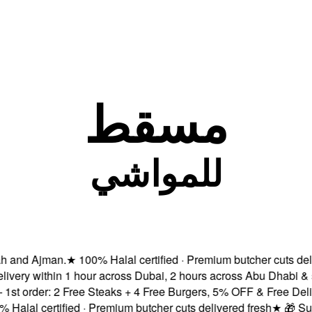
مسقط
للمواشي
nd Ajman.
★
100% Halal certified · Premium butcher cuts deliver
ry within 1 hour across Dubai, 2 hours across Abu Dhabi & sa
order: 2 Free Steaks + 4 Free Burgers, 5% OFF & Free Delivery
al certified · Premium butcher cuts delivered fresh
★
🎁 Subscr