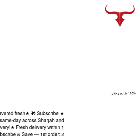
100% طازج وحلال
ed fresh
★
🎁 Subscribe
★
me-day across Sharjah and
!
★
Fresh delivery within 1
ibe & Save — 1st order: 2