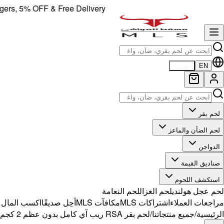
, 5% OFF & Free Delivery!
EN
العربية
لحم بقر
لحم الضأن والماعز
الدواجن
صناديق القيمة
استكشف اللحوم
لحم عجل هولندي
لحم الغزال
لحم النعامة
مراجعات العملاء
اشتراكات MLS
مكافآت MLS
أحِل صديقًا
اكسب المال مع 
الرئيسية
/
جميع منتجاتنا
/
لحم بقر RSA ريب آي كامل بدون عظم 2 كجم