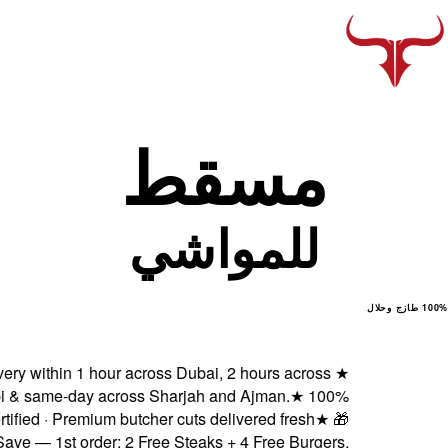
Fresh delivery within 1 h
Abu Dhabi & same-day a
Halal certified · Premi
Subscribe & Save — 1st orde