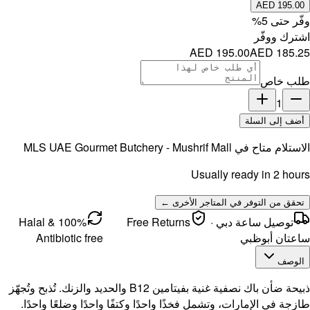
MLS UAE 
100% Halal &
Antibi
B والحديد والزنك. تُذبح وتُجهّز
ًا واحدًا.