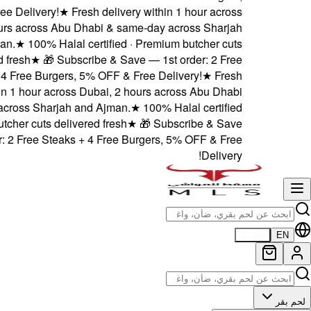
5% OFF & Free Delivery!
★
Dubai, 2 hours across Abu
and Ajman.
★
100% Hala
delivered fresh
★
🎁 Su
Steaks + 4 Free Burger
delivery within 1 hour acro
& same-day across Sharjah
· Premium butcher cuts deli
— 1st order: 2 Free Stea