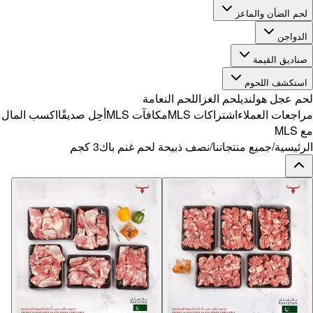
ًا
اكسب المال