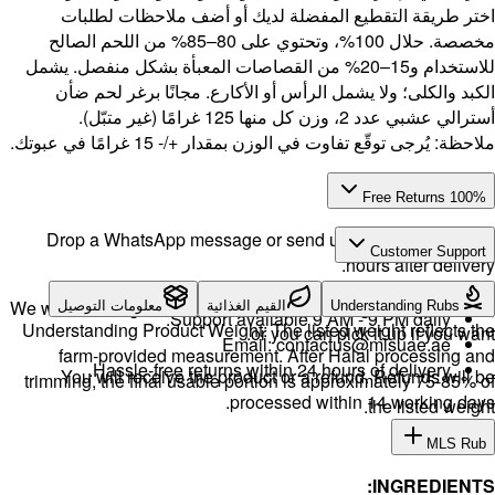
طلبات
8–85% من اللحم الصالح
ل منفصل. يشمل
حم ضأن
Drop a 
We will exch
لتوصيل
Understand
farm-
H
You w
trimming, 