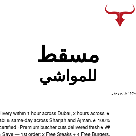
Fresh delivery within 1
Abu Dhabi & same-day
Halal certified · Pre
Subscribe & Save — 1st or