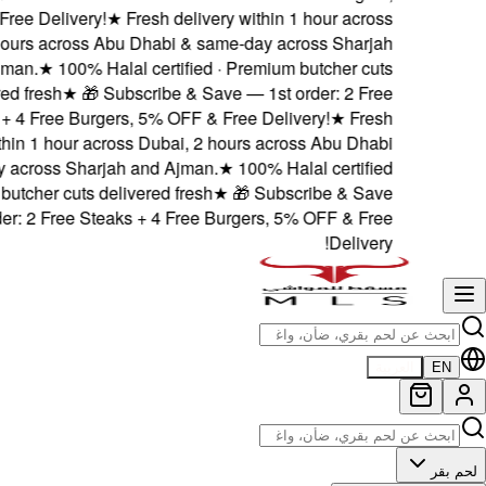
5% OFF & Free Delivery!
Dubai, 2 hours across A
and Ajman.
★
100% Ha
delivered fresh
★
🎁 S
Steaks + 4 Free Burge
delivery within 1 hour ac
& same-day across Sharj
· Premium butcher cuts de
— 1st order: 2 Free Ste