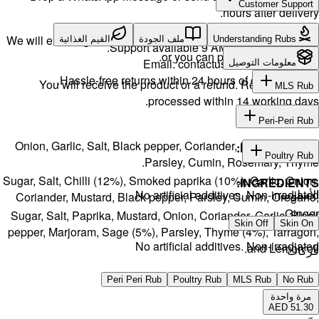
We will exch
ية
H
You w
Onion, Gar
Sugar, Salt, 
Coriander,
Sugar, Salt
pepper, Mar