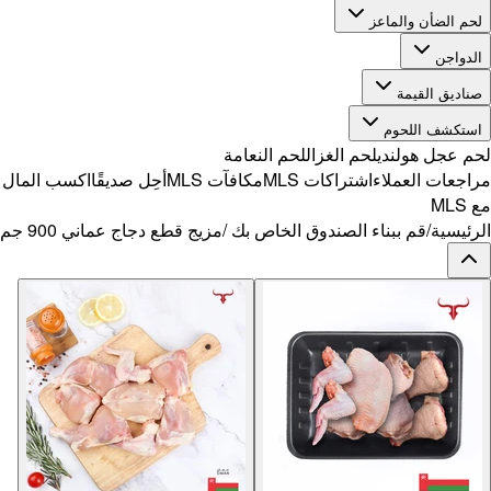
ًا
اكسب المال
 900 جم