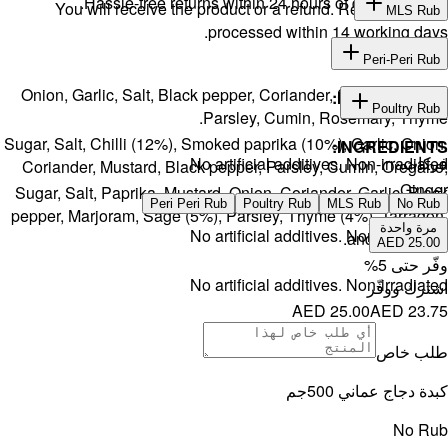
H
You w
Onion, Gar
Sugar, Salt, 
Coriander,
Sugar, Salt
pepper, Mar