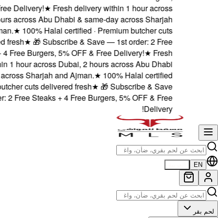
5% OFF & Free Delivery!
Dubai, 2 hours across Ab
and Ajman.
★
100% Hal
delivered fresh
★
🎁 Su
Steaks + 4 Free Burger
delivery within 1 hour acr
& same-day across Sharja
· Premium butcher cuts del
— 1st order: 2 Free Stea