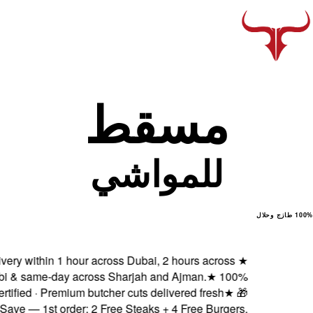
Fresh delivery within 1 
Abu Dhabi & same-day 
Halal certified · Prem
Subscribe & Save — 1st ord