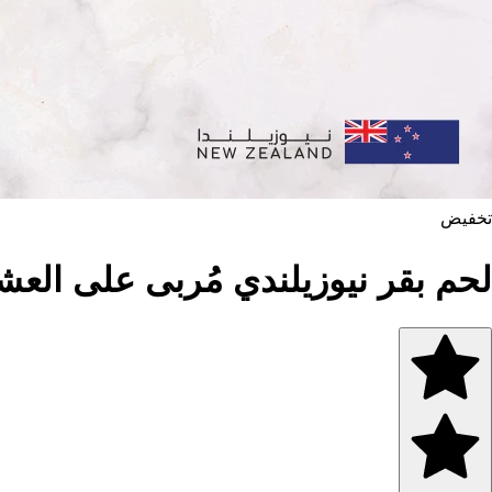
تخفيض
لحم بقر نيوزيلندي مُربى على العشب، في