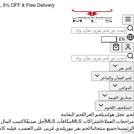
OFF & Free Delivery!
EN
العربية
لحم بقر
لحم الضأن والماعز
الدواجن
صناديق القيمة
استكشف اللحوم
لحم عجل هولندي
لحم الغزال
لحم النعامة
مراجعات العملاء
اشتراكات MLS
مكافآت MLS
أحِل صديقًا
اكسب المال مع 
الرئيسية
/
جميع منتجاتنا
/
لحم بقر نيوزيلندي مُربى على العشب، فيليه كامل 1.8 