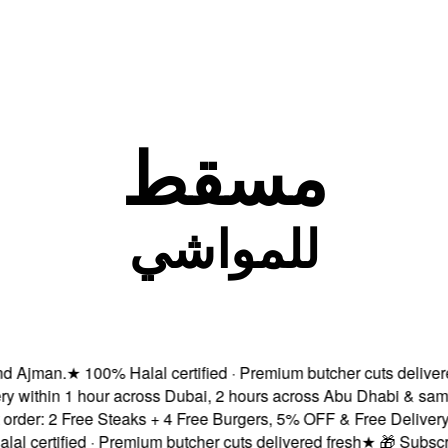
مسقط
للمواشي
man.
★
100% Halal certified · Premium butcher cuts delivered fr
ithin 1 hour across Dubai, 2 hours across Abu Dhabi & same-da
: 2 Free Steaks + 4 Free Burgers, 5% OFF & Free Delivery!
★
F
rtified · Premium butcher cuts delivered fresh
★
🎁 Subscribe &