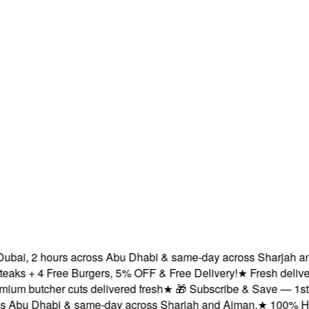
ai, 2 hours across Abu Dhabi & same-day across Sharjah and Aj
 + 4 Free Burgers, 5% OFF & Free Delivery!
★
Fresh delivery w
 butcher cuts delivered fresh
★
🎁 Subscribe & Save — 1st order
bu Dhabi & same-day across Sharjah and Ajman.
★
100% Halal ce