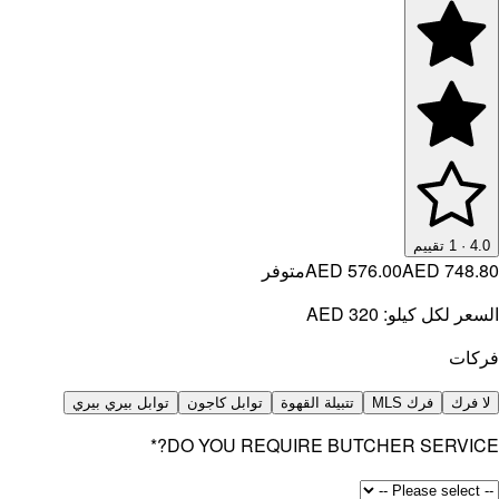
4.0
·
1
تقييم
AED 748.80
AED 576.00
متوفر
السعر لكل كيلو:
AED 320
فركات
لا فرك
فرك MLS
تتبيلة القهوة
توابل كاجون
توابل بيري بيري
*
DO YOU REQUIRE BUTCHER SERVICE?