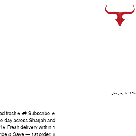
100% طازج وحلال
esh
★
🎁 Subscribe
★
y across Sharjah and
resh delivery within 1
 Save — 1st order: 2