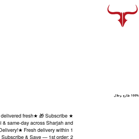
100% طازج وحلال
vered fresh
★
🎁 Subscribe
★
 same-day across Sharjah and
ery!
★
Fresh delivery within 1
scribe & Save — 1st order: 2