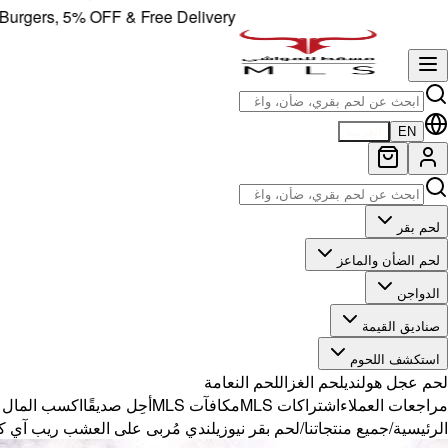
ers, 5% OFF & Free Delivery!
EN
العربية
لحم بقر
لحم الضأن والماعز
الدواجن
صناديق القيمة
استكشف اللحوم
لحم عجل هولندي
لحم الغزال
لحم النعامة
مراجعات العملاء
اشتراكات MLS
مكافآت MLS
أحِل صديقًا
اكسب المال مع 
الرئيسية
/
جميع منتجاتنا
/
لحم بقر نيوزيلندي مُربى على العشب ريب آي كامل 2