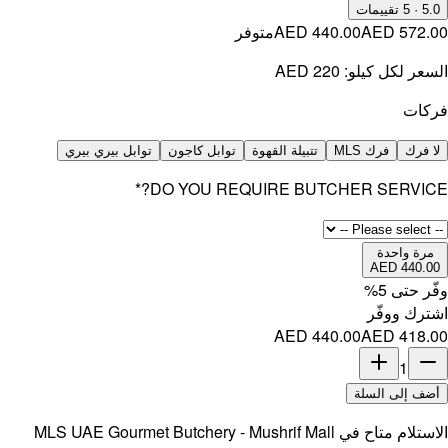
5.0
·
5
تقييمات
AED 572.00
AED 440.00
متوفر
السعر لكل كيلو:
AED 220
فركات
لا فرك
فرك MLS
تتبيلة القهوة
توابل كاجون
توابل بيري بيري
*
DO YOU REQUIRE BUTCHER SERVICE?
مرة واحدة
AED 440.00
وفّر حتى
5
%
اشترك ووفّر
AED 440.00
AED 418.00
1
أضف إلى السلة
الاستلام متاح في
MLS UAE Gourmet Butchery - Mushrif Mall