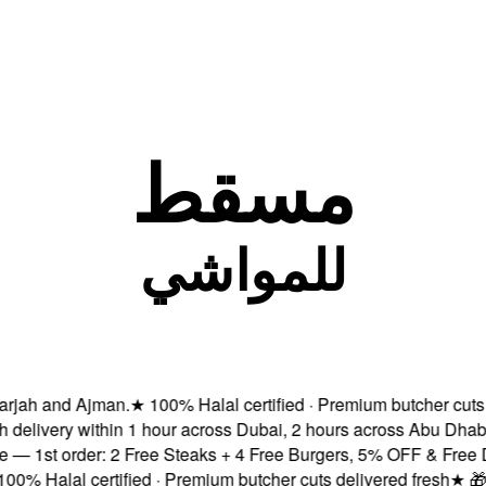
مسقط
للمواشي
h and Ajman.
★
100% Halal certified · Premium butcher cuts deli
livery within 1 hour across Dubai, 2 hours across Abu Dhabi &
st order: 2 Free Steaks + 4 Free Burgers, 5% OFF & Free Deliv
Halal certified · Premium butcher cuts delivered fresh
★
🎁 Sub