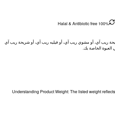
100% Halal & Antibiotic free
ة. يمكن تحضيره على شكل شريحة ريب آي، أو مشوي ريب آي، أو فيليه ريب آي، أو شريحة ريب آي
Understanding Product Weight: The listed weight reflect