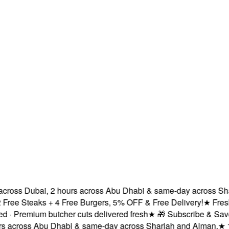
ross Dubai, 2 hours across Abu Dhabi & same-day across Sharja
e Steaks + 4 Free Burgers, 5% OFF & Free Delivery!
★
Fresh de
 Premium butcher cuts delivered fresh
★
🎁 Subscribe & Save — 1
cross Abu Dhabi & same-day across Sharjah and Ajman.
★
100% 