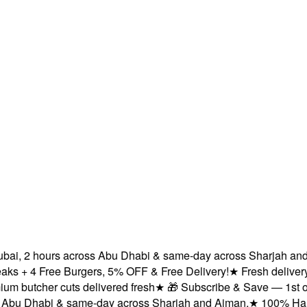
i, 2 hours across Abu Dhabi & same-day across Sharjah and Ajm
+ 4 Free Burgers, 5% OFF & Free Delivery!
★
Fresh delivery wi
utcher cuts delivered fresh
★
🎁 Subscribe & Save — 1st order:
u Dhabi & same-day across Sharjah and Ajman.
★
100% Halal cer