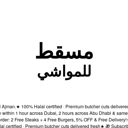
مسقط
للمواشي
an.
★
100% Halal certified · Premium butcher cuts delivered fre
thin 1 hour across Dubai, 2 hours across Abu Dhabi & same-day
 2 Free Steaks + 4 Free Burgers, 5% OFF & Free Delivery!
★
Fre
tified · Premium butcher cuts delivered fresh
★
🎁 Subscribe & 