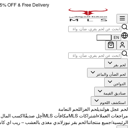
FF & Free Delivery!
EN
العربية
لحم بقر
لحم الضأن والماعز
الدواجن
صناديق القيمة
استكشف اللحوم
لحم عجل هولندي
لحم الغزال
لحم النعامة
مراجعات العملاء
اشتراكات MLS
مكافآت MLS
أحِل صديقًا
اكسب المال مع 
الرئيسية
/
جميع منتجاتنا
/
لحم بقر نيوزلاندي مغذى بالعشب – ريب اي كامل 1.5 ك