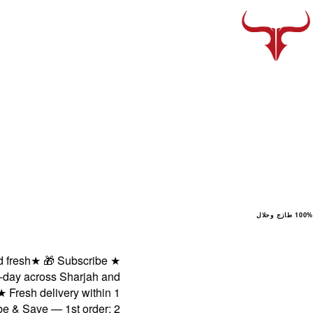
100% طازج وحلال
sh
★
🎁 Subscribe
★
 across Sharjah and
sh delivery within 1
Save — 1st order: 2