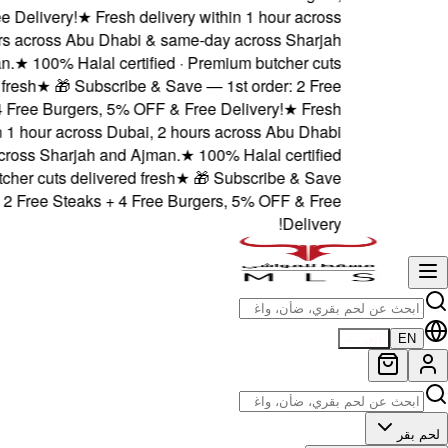
5% OFF & Free Delivery!
★
F
Dubai, 2 hours across Abu 
and Ajman.
★
100% Halal
delivered fresh
★
🎁 Subs
Steaks + 4 Free Burgers,
delivery within 1 hour acros
& same-day across Sharjah 
· Premium butcher cuts deliv
— 1st order: 2 Free Steaks