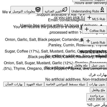
We will exch
لتوصيل
H
You w
Onion, Gar
Sugar, Cof
Onion, Salt
(5%), Thyme
بهارات الضأن