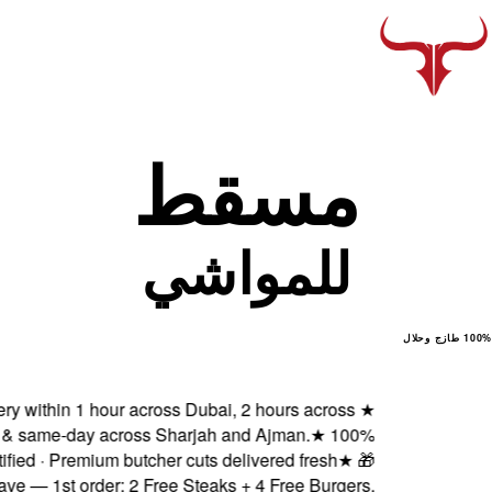
Fresh delivery within 1 ho
Abu Dhabi & same-day ac
Halal certified · Premiu
Subscribe & Save — 1st order