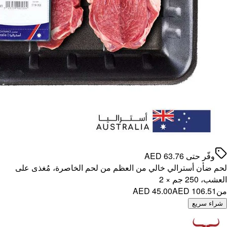
ُغذى على