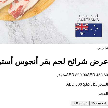
تخفيض
عرض شرائح لحم بقر أنجوس أسترالي 4
AED 453.60
AED 300.00
متوفر
السعر لكل كيلو:
AED 300
الحجم
350gm x 4
250gm x 4