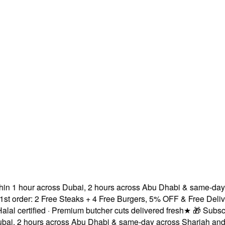
 1 hour across Dubai, 2 hours across Abu Dhabi & same-day ac
rder: 2 Free Steaks + 4 Free Burgers, 5% OFF & Free Delivery!
certified · Premium butcher cuts delivered fresh
★
🎁 Subscribe
, 2 hours across Abu Dhabi & same-day across Sharjah and Aj