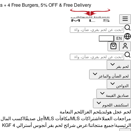
4 Free Burgers, 5% OFF & Free Delivery!
EN
العربية
لحم بقر
لحم الضأن والماعز
الدواجن
صناديق القيمة
استكشف اللحوم
لحم عجل هولندي
لحم الغزال
لحم النعامة
مراجعات العملاء
اشتراكات MLS
مكافآت MLS
أحِل صديقًا
اكسب المال مع 
الرئيسية
/
جميع منتجاتنا
/
عرض شرائح لحم بقر أنجوس أسترالي KGF 4