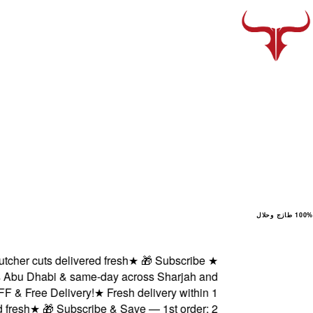
100% طازج وحلال
r cuts delivered fresh
★
🎁 Subscribe
★
Abu Dhabi & same-day across Sharjah and
 Free Delivery!
★
Fresh delivery within 1
sh
★
🎁 Subscribe & Save — 1st order: 2