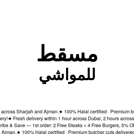
مسقط
للمواشي
ross Sharjah and Ajman.
★
100% Halal certified · Premium butche
★
Fresh delivery within 1 hour across Dubai, 2 hours across 
 & Save — 1st order: 2 Free Steaks + 4 Free Burgers, 5% OFF &
man.
★
100% Halal certified · Premium butcher cuts delivered fre