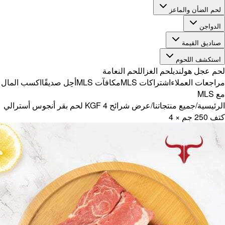
ًا
اكسب المال
حم بقر أنجوس أسترالي