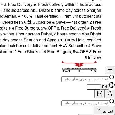
5% OFF & Free Delive
Dubai, 2 hours acro
and Ajman.
★
100
delivered fresh
★
Steaks + 4 Free B
delivery within 1 hou
& same-day across Sh
· Premium butcher cut
— 1st order: 2 Free