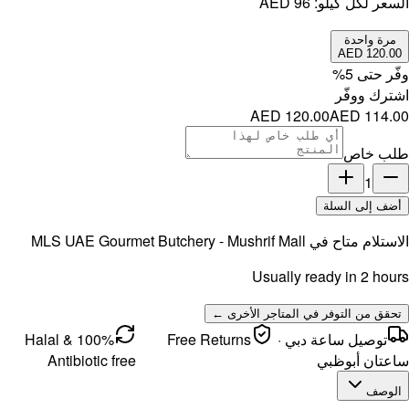
MLS UAE 
100% Halal &
Antibi