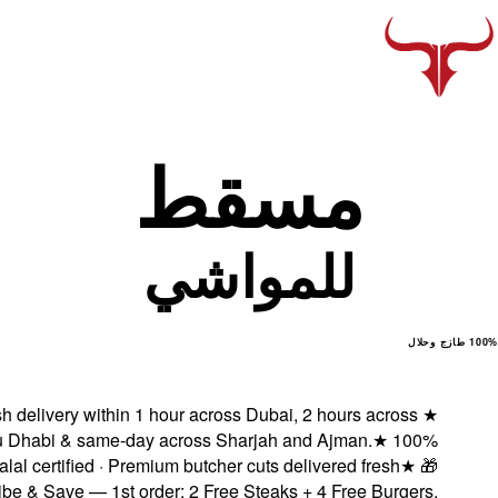
Fresh delivery with
Abu Dhabi & same-
Halal certified ·
Subscribe & Save — 1st