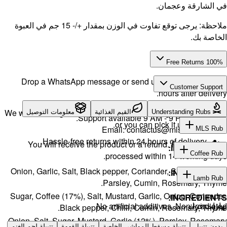
 تفاوت في الوزن بمقدار +/- 15 جم في العبوة
Drop a 
We will exch
لتوصيل
H
You w
Onion, Gar
Sugar, Cof
Onion, Salt
بيلة لحم الغنم