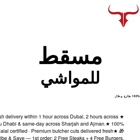
Fresh delivery wit
Abu Dhabi & same
Halal certified 
Subscribe & Save — 1s