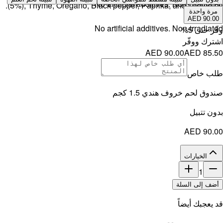
(5%), Thyme