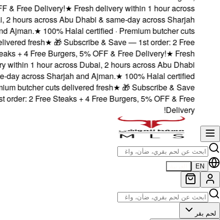
5% OFF & Free Deliv
Dubai, 2 hours acr
and Ajman.
★
10
delivered fresh
Steaks + 4 Free 
delivery within 1 ho
& same-day across S
· Premium butcher cu
— 1st order: 2 Fre