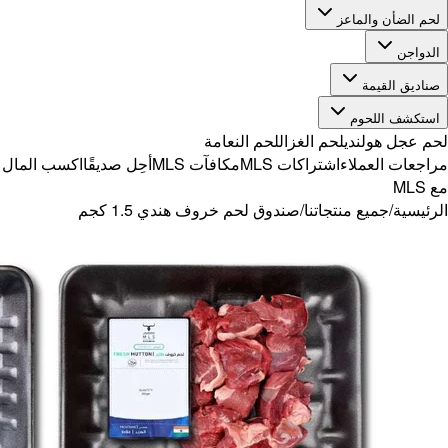
ًا
اكسب المال