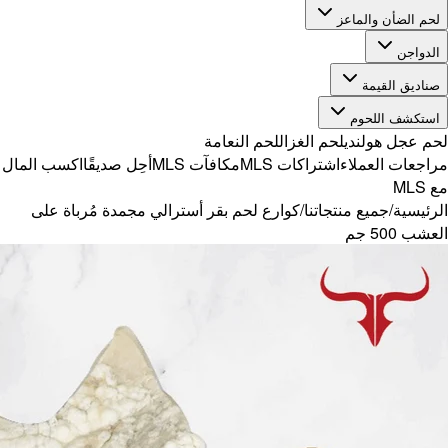
ًا
اكسب المال
ُرباة على