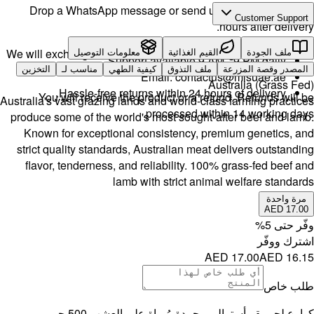
Drop a 
We will exch
ـ
التخزين
H
You w
Australia's v
produce som
Known fo
strict qua
flavor, 