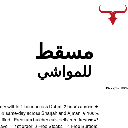
Fresh delivery within 1 ho
Abu Dhabi & same-day ac
Halal certified · Premiu
Subscribe & Save — 1st order