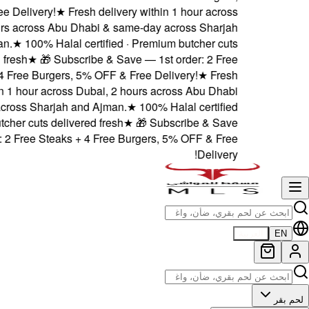
5% OFF & Free Delivery!
★
F
Dubai, 2 hours across Abu 
and Ajman.
★
100% Halal
delivered fresh
★
🎁 Sub
Steaks + 4 Free Burgers
delivery within 1 hour acros
& same-day across Sharjah 
· Premium butcher cuts deliv
— 1st order: 2 Free Steak