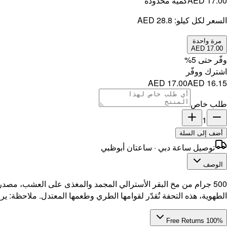
AED 17.00
كمية محدودة
السعر لكل كيلو:
AED 28.8
مرة واحدة
AED 17.00
وفّر حتى
5
%
اشترك ووفّر
AED 17.00
AED 16.15
طلب خاص
1
أضف إلى السلة
توصيل ساعة دبي · ساعتان أبوظبي
الوصف
500 جرام من مخ البقر الأسترالي المجمد والمغذى على العشب، مصدره
الطهوية، هذه التحفة تُقدّر لقوامها الطري وطعمها المعتدل. ملاحظة: يرجى توقع تفاوت في الوزن بمقدار +/- 15 جرام في العبوة الخاصة ب
100% Free Returns