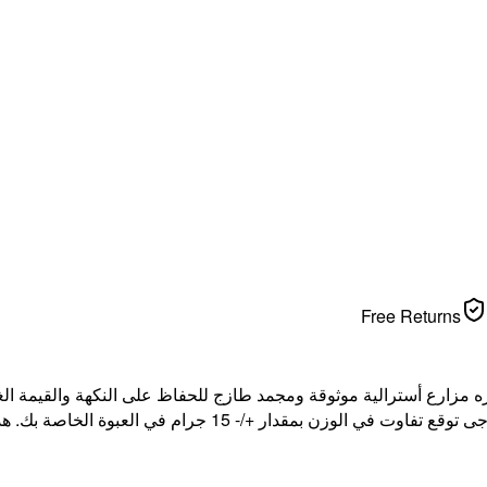
Free Returns
 مزارع أسترالية موثوقة ومجمد طازج للحفاظ على النكهة والقيمة الغذا
ك. هذا منتج مجمد. سيذوب أثناء التوصيل. لا تعيد تجميده بعد الذوبان.