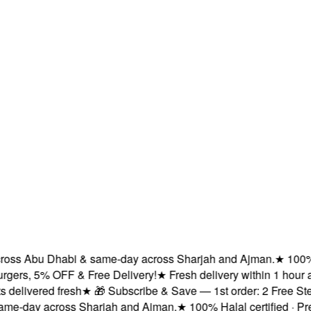
ss Abu Dhabi & same-day across Sharjah and Ajman.
★
100% Hala
s, 5% OFF & Free Delivery!
★
Fresh delivery within 1 hour acr
ivered fresh
★
🎁 Subscribe & Save — 1st order: 2 Free Steaks 
day across Sharjah and Ajman.
★
100% Halal certified · Premiu