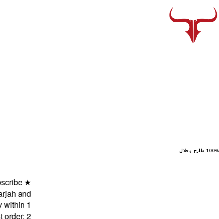
100% طازج وحلال
be
★
 and
hin 1
r: 2