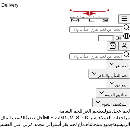
ery!
EN
العربية
لحم بقر
لحم الضأن والماعز
الدواجن
صناديق القيمة
استكشف اللحوم
لحم عجل هولندي
لحم الغزال
لحم النعامة
مراجعات العملاء
اشتراكات MLS
مكافآت MLS
أحِل صديقًا
اكسب المال مع 
الرئيسية
/
جميع منتجاتنا
/
دماغ لحم بقر أسترالي مجمد مُربى على العشب 500 ج