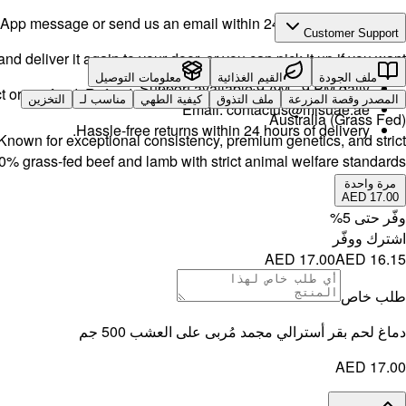
pp message or send us an email within 24 hours after delivery.
Customer Support
d deliver it again to your door, or you can pick it up if you want.
Call or WhatsApp:
+971504516403
ملف الجودة
القيم الغذائية
معلومات التوصيل
Support available 9 AM - 9 PM daily.
t or a refund. Refunds will be processed within 14 working days.
المصدر وقصة المزرعة
ملف التذوق
كيفية الطهي
مناسب لـ
التخزين
Email:
contactus@mlsuae.ae
Australia (Grass Fed)
Hassle-free returns within 24 hours of delivery.
 Known for exceptional consistency, premium genetics, and strict
100% grass-fed beef and lamb with strict animal welfare standards
مرة واحدة
AED 17.00
وفّر حتى
5
%
اشترك ووفّر
AED 17.00
AED 16.15
طلب خاص
دماغ لحم بقر أسترالي مجمد مُربى على العشب 500 جم
AED 17.00