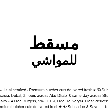
مسقط
للمواشي
l certified · Premium butcher cuts delivered fresh
★
🎁 Subscri
oss Dubai, 2 hours across Abu Dhabi & same-day across Sharjah
+ 4 Free Burgers, 5% OFF & Free Delivery!
★
Fresh delivery wit
m butcher cuts delivered fresh
★
🎁 Subscribe & Save — 1st orde