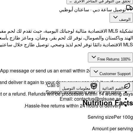
تحقق من التوفر في المتاجر الأخرى ←
توصيل ساعة دبي · ساعتان أبوظبي
الوصف
تشكيلة MLS الاقتصادية مثالية لوجباتك اليومية، حيث تقدم 
الهند وباكستان والصومال، نوفر لك لحم بقر، وضأن، وماعز طازج بأسعا
MLS الاقتصادية دائمًا توفر لحم لذيذ وصحي. توصيل طازج خلال ساعتين في دبي وأبوظبي، وتوصيل في نفس اليوم في الشارقة وعجمان للطلبات التي تُقدم قبل الساعة 1 ظهرًا.
100% Free Returns
pp message or send us an email within 24 hours after delivery.
Customer Support
d deliver it again to your door, or you can pick it up if you want.
Call or WhatsApp:
+971504516403
القيم الغذائية
معلومات التوصيل
Support available 9 AM - 9 PM daily.
t or a refund. Refunds will be processed within 14 working days.
Email:
contactus@mlsuae.ae
Nutrition Facts
Hassle-free returns within 24 hours of delivery.
Serving size
Per 100g
Amount per serving