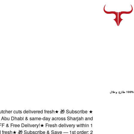
100% طازج وحلال
r cuts delivered fresh
★
🎁 Subscribe
★
bu Dhabi & same-day across Sharjah and
Free Delivery!
★
Fresh delivery within 1
sh
★
🎁 Subscribe & Save — 1st order: 2