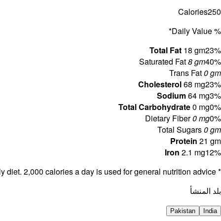
Calories
250
% Daily Value*
Total Fat
18 gm
23%
Saturated Fat
8 gm
40%
Trans Fat
0 gm
Cholesterol
68 mg
23%
Sodium
64 mg
3%
Total Carbohydrate
0 mg
0%
Dietary Fiber
0 mg
0%
Total Sugars
0 gm
Protein
21 gm
Iron
2.1 mg
12%
* The % Daily Value (DV) tells you how much a nutrient in a serving of food contributes to a daily diet. 2,000 calories a day is used for general nutrition advice.
بلد المنشأ
Pakistan
India