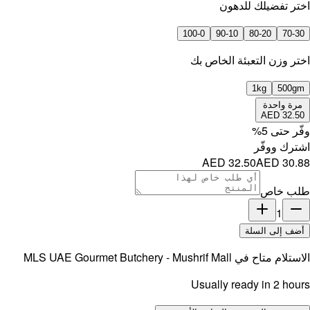
اختر تفضيلك للدهون
100-0
90-10
80-20
70-30
⁠اختر وزن التعبئة الخاص بك
1kg
500gm
مرة واحدة
AED 32.50
وفّر حتى
5
%
اشترك ووفّر
AED 32.50
AED 30.88
طلب خاص
1
أضف إلى السلة
الاستلام متاح في
MLS UAE Gourmet Butchery - Mushrif Mall
Usually ready in 2 hours