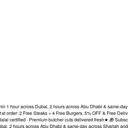
 1 hour across Dubai, 2 hours across Abu Dhabi & same-day acr
der: 2 Free Steaks + 4 Free Burgers, 5% OFF & Free Delivery!
ertified · Premium butcher cuts delivered fresh
★
🎁 Subscribe 
 2 hours across Abu Dhabi & same-day across Sharjah and Ajm