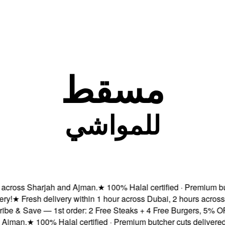
مسقط
للمواشي
oss Sharjah and Ajman.
★
100% Halal certified · Premium butche
★
Fresh delivery within 1 hour across Dubai, 2 hours across A
& Save — 1st order: 2 Free Steaks + 4 Free Burgers, 5% OFF & 
an.
★
100% Halal certified · Premium butcher cuts delivered fre