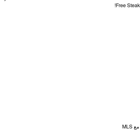
Free Steaks + 4
MLS