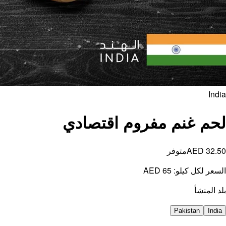
India
لحم غنم مفروم اقتصادي
AED 32.50
متوفر
السعر لكل كيلو:
AED 65
بلد المنشأ
Pakistan
India