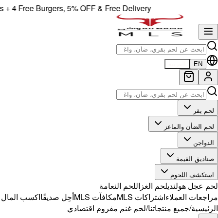
 Free Burgers, 5% OFF & Free Delivery!
EN
العربية
لحم بقر
لحم الضأن والماعز
الدواجن
صناديق القيمة
استكشف اللحوم
لحم عجل هولندي
لحم الغزال
لحم النعامة
مراجعات العملاء
اشتراكات MLS
مكافآت MLS
أحِل صديقًا
اكسب المال مع 
الرئيسية
/
جميع منتجاتنا
/
لحم غنم مفروم اقتصادي