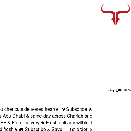
100% طازج وحلال
er cuts delivered fresh
★
🎁 Subscribe
★
Abu Dhabi & same-day across Sharjah and
 Free Delivery!
★
Fresh delivery within 1
esh
★
🎁 Subscribe & Save — 1st order: 2