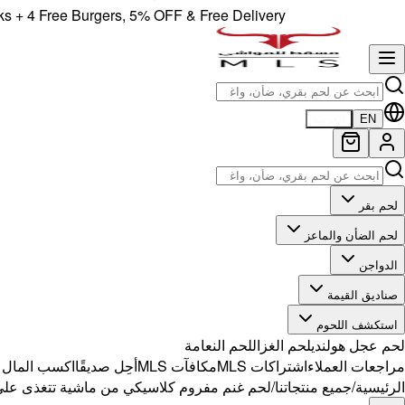
4 Free Burgers, 5% OFF & Free Delivery!
EN
العربية
لحم بقر
لحم الضأن والماعز
الدواجن
صناديق القيمة
استكشف اللحوم
لحم عجل هولندي
لحم الغزال
لحم النعامة
مراجعات العملاء
اشتراكات MLS
مكافآت MLS
أحِل صديقًا
اكسب المال مع 
الرئيسية
/
جميع منتجاتنا
/
لحم غنم مفروم كلاسيكي من ماشية تتغذى عل