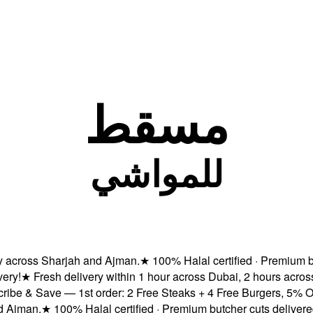
مسقط
للمواشي
ross Sharjah and Ajman.
★
100% Halal certified · Premium butch
★
Fresh delivery within 1 hour across Dubai, 2 hours across 
 & Save — 1st order: 2 Free Steaks + 4 Free Burgers, 5% OFF &
man.
★
100% Halal certified · Premium butcher cuts delivered fr