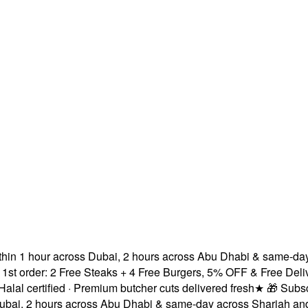
n 1 hour across Dubai, 2 hours across Abu Dhabi & same-day ac
rder: 2 Free Steaks + 4 Free Burgers, 5% OFF & Free Delivery!
certified · Premium butcher cuts delivered fresh
★
🎁 Subscribe
, 2 hours across Abu Dhabi & same-day across Sharjah and Aj