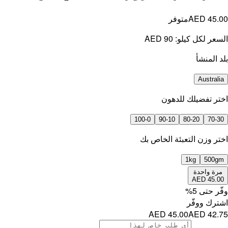
AED 45.00
متوفر
السعر لكل كيلو:
AED 90
بلد المنشأ
Australia
اختر تفضيلك للدهون
100-0
90-10
80-20
70-30
⁠اختر وزن التعبئة الخاص بك
1kg
500gm
مرة واحدة
AED 45.00
وفّر حتى
5
%
اشترك ووفّر
AED 45.00
AED 42.75