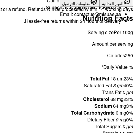
Call or WhatsApp:
+971504516403
القيم الغذائية
معلومات التوصيل
Support available 9 AM - 9 PM daily.
t or a refund. Refunds will be processed within 14 working days.
Email:
contactus@mlsuae.ae
Nutrition Facts
Hassle-free returns within 24 hours of delivery.
Serving size
Per 100g
Amount per serving
Calories
250
% Daily Value*
Total Fat
18 gm
23%
Saturated Fat
8 gm
40%
Trans Fat
0 gm
Cholesterol
68 mg
23%
Sodium
64 mg
3%
Total Carbohydrate
0 mg
0%
Dietary Fiber
0 mg
0%
Total Sugars
0 gm