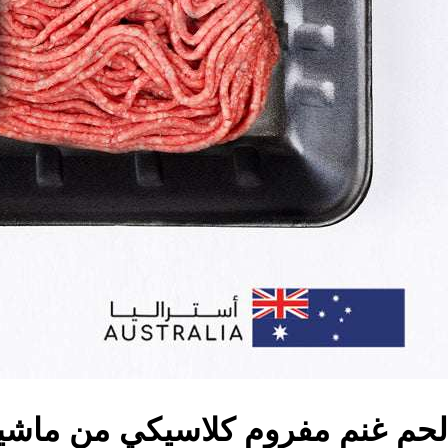
لحم غنم مفروم كلاسيكي من ماشي