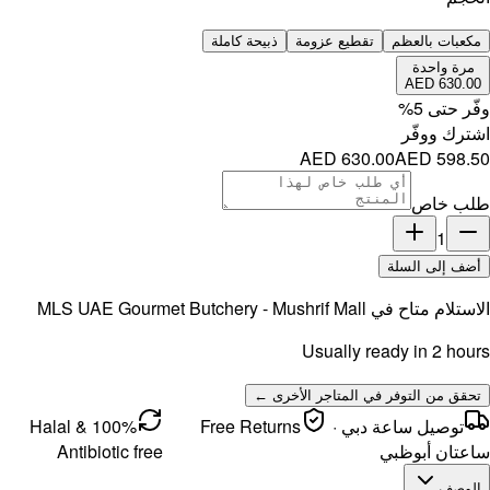
MLS UAE 
100% Halal &
Antibi