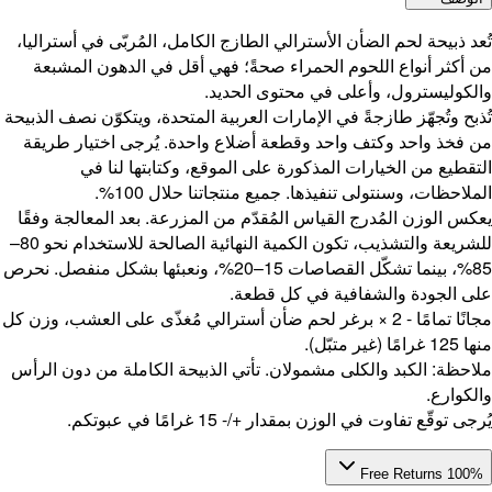
في أستراليا،
ن المشبعة
ّن نصف الذبيحة
تيار طريقة
 في
معالجة وفقًا
للشريعة والتشذيب، تكون الكمية النهائية الصالحة للاستخدام نحو 80–
 ونعبئها بشكل منفصل. نحرص
على العشب، وزن كل
من دون الرأس