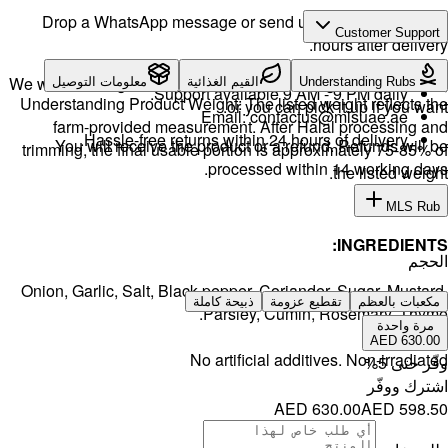
Drop a 
We will exch
لتوصيل
Understand
farm-
H
You w
trimming, 
Onion, Gar