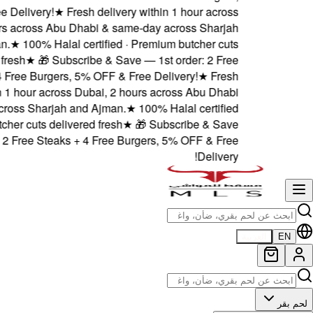
5% OFF & Free Delivery!
★
F
Dubai, 2 hours across Abu 
and Ajman.
★
100% Halal
delivered fresh
★
🎁 Sub
Steaks + 4 Free Burgers
delivery within 1 hour acros
& same-day across Sharjah 
· Premium butcher cuts deliv
— 1st order: 2 Free Steak