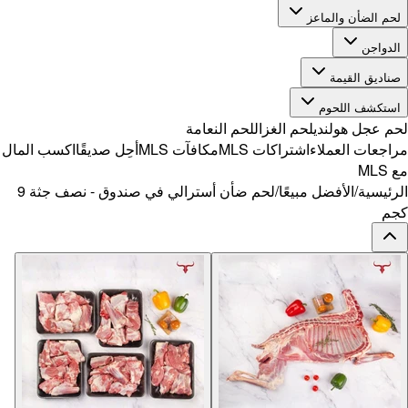
ًا
اكسب المال
لحم ضأن أسترالي في صندوق - نصف جثة 9