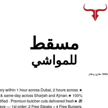
Fresh delivery within 1 ho
Abu Dhabi & same-day ac
Halal certified · Premiu
Subscribe & Save — 1st order