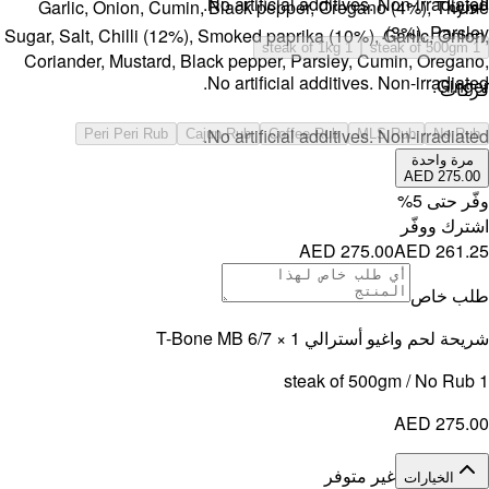
Garlic, 
Sugar, Salt, 
Coriander,
Per