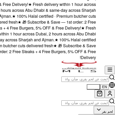
5% OFF & Free Delivery
Dubai, 2 hours across
and Ajman.
★
100% 
delivered fresh
★
🎁
Steaks + 4 Free Bur
delivery within 1 hour 
& same-day across Shar
· Premium butcher cuts 
— 1st order: 2 Free S