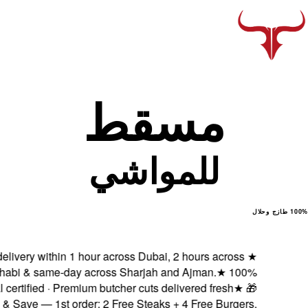
Fresh delivery within
Abu Dhabi & same-da
Halal certified · Pr
Subscribe & Save — 1st o