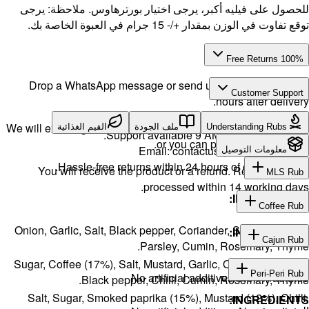
حظة: يرجى
Drop a 
We will exch
ية
H
You w
Onion, Gar
Sugar, Cof
Salt, S