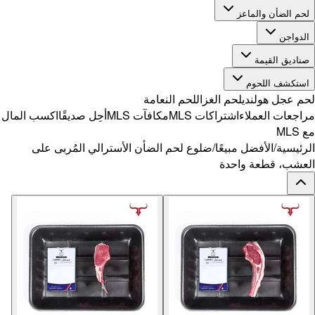
ًا
اكسب المال
ربى على