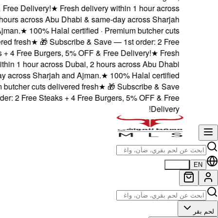
5% OFF & Free Delivery!
Dubai, 2 hours across 
and Ajman.
★
100% H
delivered fresh
★
🎁 
Steaks + 4 Free Burg
delivery within 1 hour a
& same-day across Shar
· Premium butcher cuts d
— 1st order: 2 Free St