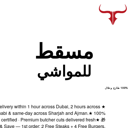
Fresh delivery within 
Abu Dhabi & same-da
Halal certified · Pr
Subscribe & Save — 1st or