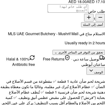
MLS UAE 
100% Halal &
Antibi
قسم الأضلاع في
ن مغطاة بطبقة
ظف عظام الأضلاع
ف. ✅ كمية
ى عين اللحم.