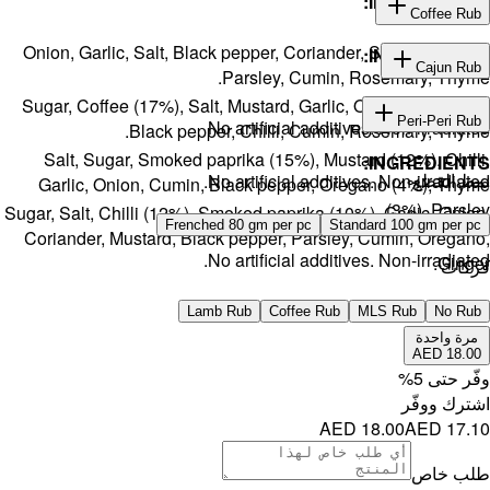
Onion, Gar
Sugar, Cof
Salt, S
Garlic, 
Sugar, Salt, 
Coriander,