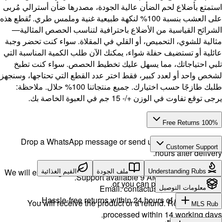
سترالي مُربى
ملمس طري. تُقطع هذه
 المثالية—
نت تحضر وجبة
لمناسبة التي
 كنت تطبخ
تاجها، وسنجهز
جميع منتجاتنا 100% حلال. ملاحظة:
Drop a 
We will exch
ية
H
You w