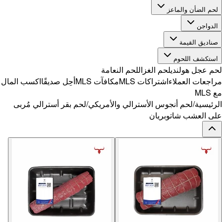
ًا
اكسب المال
الي مُربى