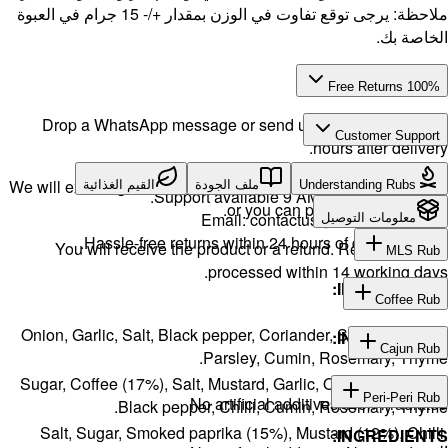
قع تفاوت في الوزن بمقدار +/- 15 جرام في العبوة
Drop a 
We will exch
ية
H
You w
Onion, Gar
Sugar, Cof
Salt, S