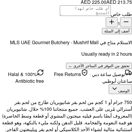
MLS UAE 
100% Halal &
Antibi
 لحم بقر
ميع منتجاتنا 100% حلال. شاتيوبريان
وسط الخاصرة)
هة، وهو قطعة
غتون الفاخر.