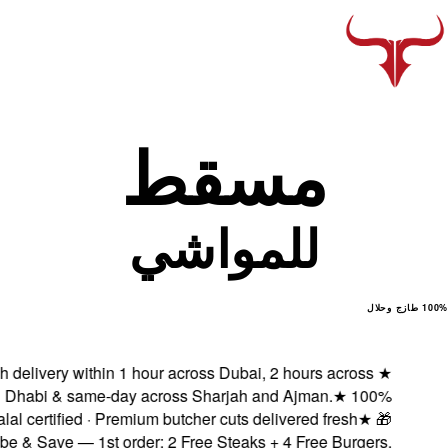
Fresh delivery with
Abu Dhabi & same-
Halal certified ·
Subscribe & Save — 1s