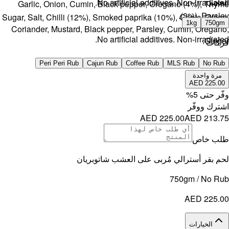
Garlic, 
Sugar, Salt, 
Coriander,
Per