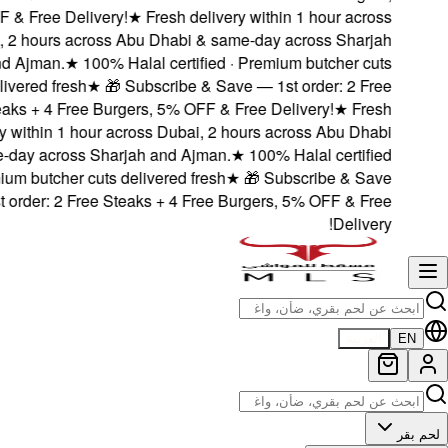
5% OFF & Free Delive
Dubai, 2 hours acro
and Ajman.
★
100
delivered fresh
★
Steaks + 4 Free B
delivery within 1 hou
& same-day across Sh
· Premium butcher cut
— 1st order: 2 Free