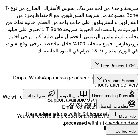
شريحة واحدة من لحم بقر بلاك أنجوس الأسترالي الطازج من نوع T-
جزء من
ة تمامًا من
ة. شريحة T-Bone لا تحتوي على فيليه
رجى اختيار
ظة: يرجى توقع تفاوت
Drop a 
We will exch
ية
H
You w