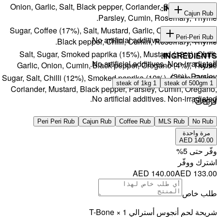
Onion, Gar
Sugar, Cof
Salt, S
Garlic, 
Sugar, Salt, 
Coriander,
Per