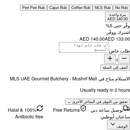
Per
MLS UAE 
100% Halal &
Antibi