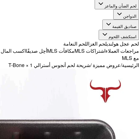
ًا
اكسب المال