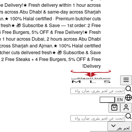
5% OFF & Free Delivery!
★
F
Dubai, 2 hours across Abu
and Ajman.
★
100% Halal
delivered fresh
★
🎁 Sub
Steaks + 4 Free Burgers
delivery within 1 hour acros
& same-day across Sharjah 
· Premium butcher cuts deliv
— 1st order: 2 Free Steak