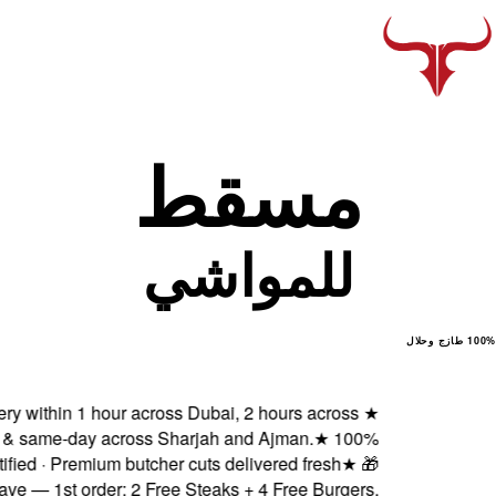
Fresh delivery within 1 ho
Abu Dhabi & same-day ac
Halal certified · Premiu
Subscribe & Save — 1st order