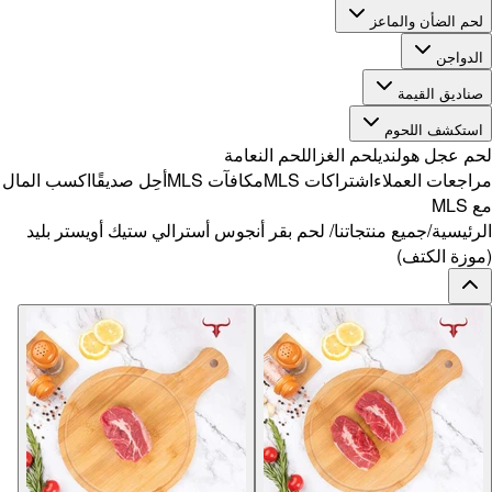
ًا
اكسب المال
يستر بليد