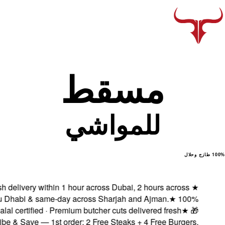
Fresh delivery with
Abu Dhabi & same
Halal certified ·
Subscribe & Save — 1s