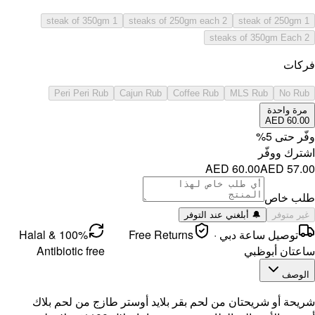
Per
100% Halal &
Antibi
م بلاك