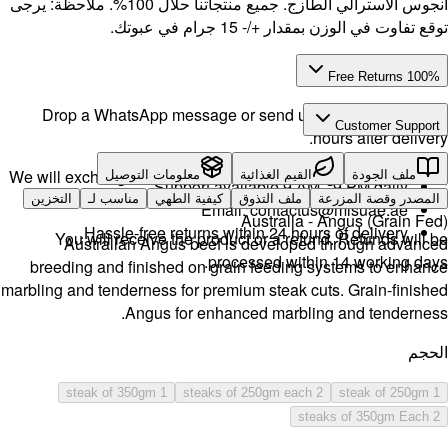
لطازج. جميع منتجاتنا حلال 100%. ملاحظة: يرجى
Drop a 
We will exch
ـ
التخزين
H
You w
Aust
breeding 
marbling and 