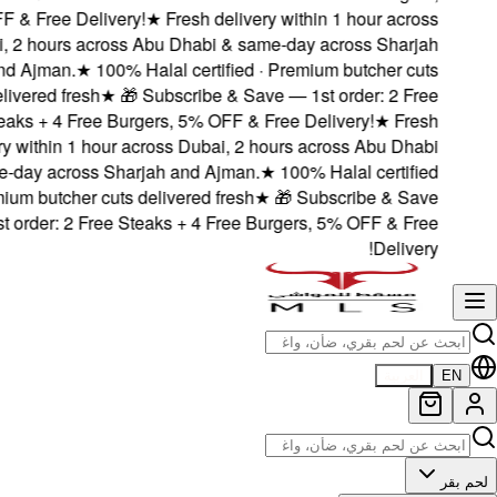
5% OFF & Free Delive
Dubai, 2 hours acro
and Ajman.
★
100
delivered fresh
★
Steaks + 4 Free B
delivery within 1 hou
& same-day across S
· Premium butcher cut
— 1st order: 2 Free