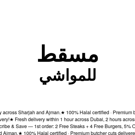
مسقط
للمواشي
oss Sharjah and Ajman.
★
100% Halal certified · Premium butcher
★
Fresh delivery within 1 hour across Dubai, 2 hours across Ab
 Save — 1st order: 2 Free Steaks + 4 Free Burgers, 5% OFF & F
n.
★
100% Halal certified · Premium butcher cuts delivered fres