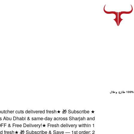
100% طازج وحلال
 cuts delivered fresh
★
🎁 Subscribe
★
u Dhabi & same-day across Sharjah and
ree Delivery!
★
Fresh delivery within 1
h
★
🎁 Subscribe & Save — 1st order: 2