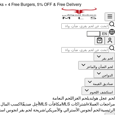
 Free Burgers, 5% OFF & Free Delivery!
EN
العربية
لحم بقر
لحم الضأن والماعز
الدواجن
صناديق القيمة
استكشف اللحوم
لحم عجل هولندي
لحم الغزال
لحم النعامة
مراجعات العملاء
اشتراكات MLS
مكافآت MLS
أحِل صديقًا
اكسب المال مع 
الرئيسية
/
لحم أنجوس الأسترالي والأمريكي
/
شريحة لحم بقر انجوس استر