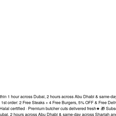
1 hour across Dubai, 2 hours across Abu Dhabi & same-day acr
der: 2 Free Steaks + 4 Free Burgers, 5% OFF & Free Delivery!
rtified · Premium butcher cuts delivered fresh
★
🎁 Subscribe &
2 hours across Abu Dhabi & same-day across Sharjah and Ajma