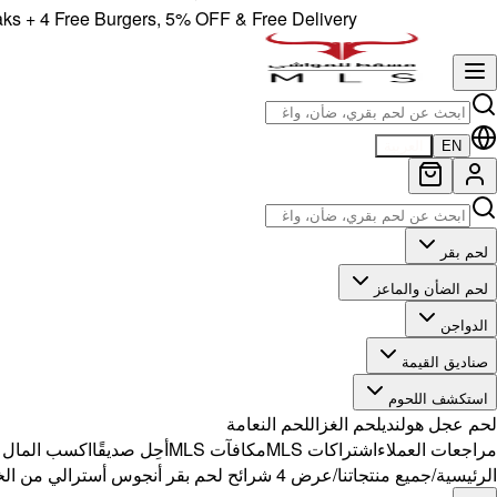
4 Free Burgers, 5% OFF & Free Delivery!
EN
العربية
لحم بقر
لحم الضأن والماعز
الدواجن
صناديق القيمة
استكشف اللحوم
لحم عجل هولندي
لحم الغزال
لحم النعامة
مراجعات العملاء
اشتراكات MLS
مكافآت MLS
أحِل صديقًا
اكسب المال مع 
الرئيسية
/
جميع منتجاتنا
/
عرض 4 شرائح لحم بقر أنجوس أسترالي من الخاصرة