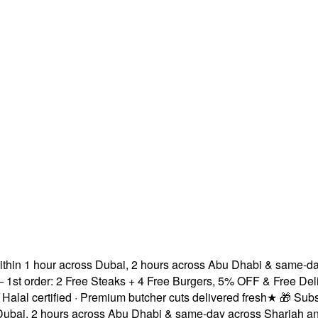
n 1 hour across Dubai, 2 hours across Abu Dhabi & same-day ac
rder: 2 Free Steaks + 4 Free Burgers, 5% OFF & Free Delivery!
certified · Premium butcher cuts delivered fresh
★
🎁 Subscribe
, 2 hours across Abu Dhabi & same-day across Sharjah and Aj