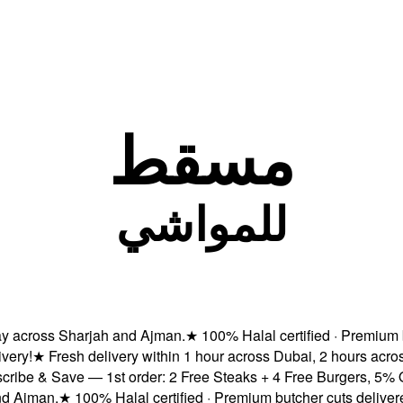
مسقط
للمواشي
ross Sharjah and Ajman.
★
100% Halal certified · Premium butch
★
Fresh delivery within 1 hour across Dubai, 2 hours across 
 & Save — 1st order: 2 Free Steaks + 4 Free Burgers, 5% OFF &
man.
★
100% Halal certified · Premium butcher cuts delivered fr