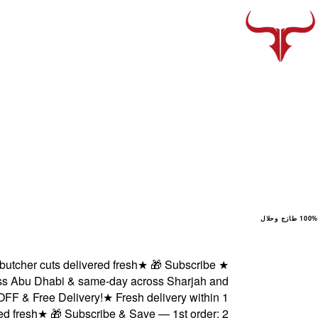
100% طازج وحلال
er cuts delivered fresh
★
🎁 Subscribe
★
Abu Dhabi & same-day across Sharjah and
 Free Delivery!
★
Fresh delivery within 1
esh
★
🎁 Subscribe & Save — 1st order: 2