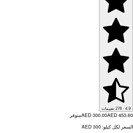
4.9
·
278
تقييمات
AED 453.60
AED 300.00
متوفر
السعر لكل كيلو:
AED 300