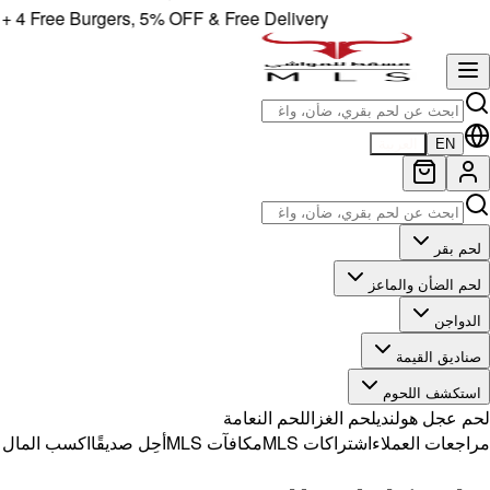
 Free Burgers, 5% OFF & Free Delivery!
EN
العربية
لحم بقر
لحم الضأن والماعز
الدواجن
صناديق القيمة
استكشف اللحوم
لحم عجل هولندي
لحم الغزال
لحم النعامة
مراجعات العملاء
اشتراكات MLS
مكافآت MLS
أحِل صديقًا
اكسب المال مع 