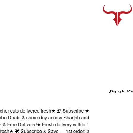
100% طازج وحلال
 cuts delivered fresh
★
🎁 Subscribe
★
u Dhabi & same-day across Sharjah and
ree Delivery!
★
Fresh delivery within 1
h
★
🎁 Subscribe & Save — 1st order: 2