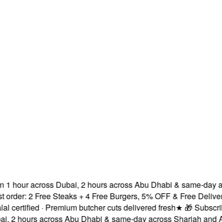
1 hour across Dubai, 2 hours across Abu Dhabi & same-day acr
der: 2 Free Steaks + 4 Free Burgers, 5% OFF & Free Delivery!
rtified · Premium butcher cuts delivered fresh
★
🎁 Subscribe &
2 hours across Abu Dhabi & same-day across Sharjah and Ajma