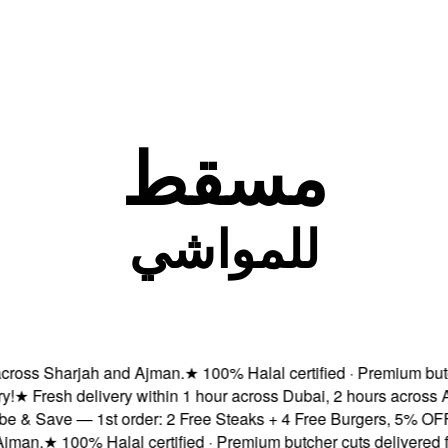
مسقط
للمواشي
oss Sharjah and Ajman.
★
100% Halal certified · Premium butcher
★
Fresh delivery within 1 hour across Dubai, 2 hours across Ab
 Save — 1st order: 2 Free Steaks + 4 Free Burgers, 5% OFF & F
n.
★
100% Halal certified · Premium butcher cuts delivered fres