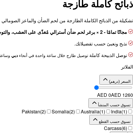
ذبائح كاملة طازجة
تشكيلة من الذبائح الكاملة الطازجة من لحم الضأن والماعز الصومالي و
مجانًا تمامًا - 2 × برغر لحم ضأن أسترالي مُغذّى على العشب، والتوصيل مجانًا!
نذبح ونعبئ حسب تفضيلاتك.
نوصل الذبيحة كاملة
توصيل طازج خلال ساعة واحدة في أنحاء
دبي
وساعتي
الفلاتر
السعر (درهم)
AED 0
AED
1260
تسوق حسب المنشأ
Pakistan
(
2
)
Somalia
(
2
)
Australia
(
1
)
India
(
1
)
تسوق حسب القطع
Carcass
(
6
)