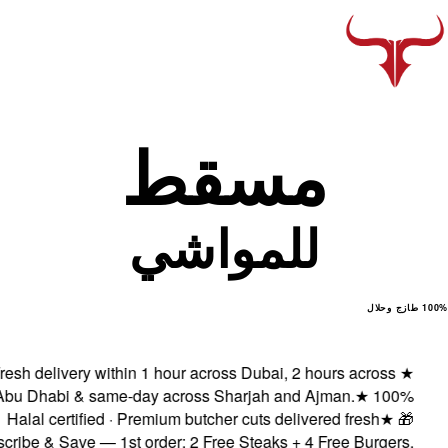
مسقط
للمواشي
ال
Fresh delivery within 1 hour across Dubai, 2 hours across
★
Abu Dhabi & same-day across Sharjah and Ajman.
★
100%
Halal certified · Premium butcher cuts delivered fresh
★
🎁
ubscribe & Save — 1st order: 2 Free Steaks + 4 Free Burgers,