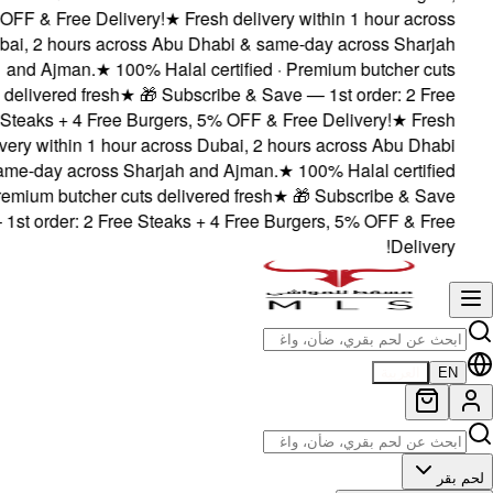
5% OFF & Free Delivery!
★
Fresh delivery within 1 hour across
Dubai, 2 hours across Abu Dhabi & same-day across Sharjah
and Ajman.
★
100% Halal certified · Premium butcher cuts
delivered fresh
★
🎁 Subscribe & Save — 1st order: 2 Free
Steaks + 4 Free Burgers, 5% OFF & Free Delivery!
★
Fresh
delivery within 1 hour across Dubai, 2 hours across Abu Dhabi
 same-day across Sharjah and Ajman.
★
100% Halal certified
· Premium butcher cuts delivered fresh
★
🎁 Subscribe & Save
— 1st order: 2 Free Steaks + 4 Free Burgers, 5% OFF & Free
Delivery!
EN
العربية
 بقر