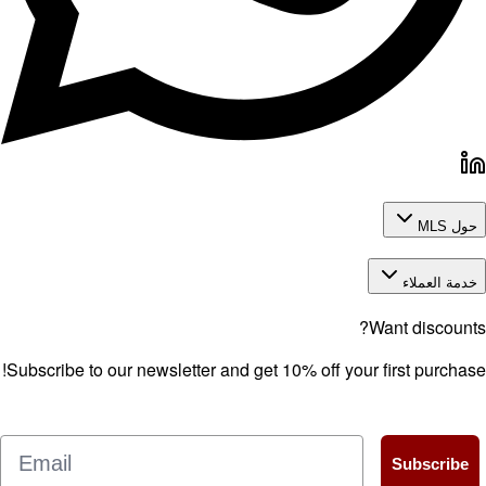
MLS
ة العملاء
Want discou
Subscribe to our newsletter and get 10% off your first purch
Email
Subscrib