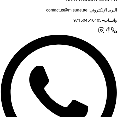
يد الإلكتروني:
contactus@mlsuae.ae
ساب
+971504516403