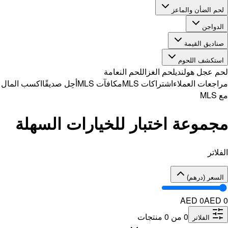
 الضأن والماعز
واجن
ديق القيمة
كشف اللحوم
 عجل هولندي
لحم الغزال
لحم النعامة
عات العملاء
اشتراكات MLS
مكافآت MLS
أحِل صديقًا
اكسب المال
موعة اختبار للخيارات السهلة
اتر
عر (درهم)
AED 0
A
0
من
0
منتجات
الفلاتر