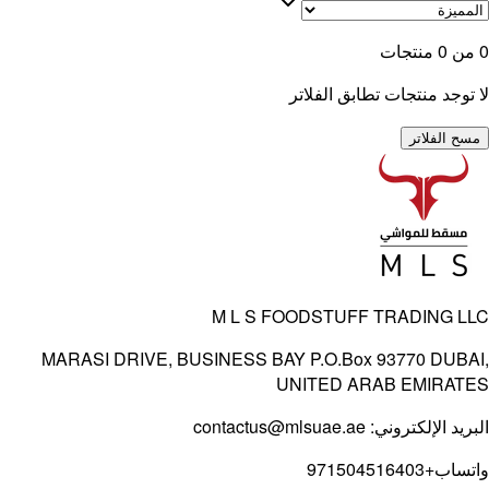
ن
0
منتجات
وجد منتجات تطابق الفلاتر
 الفلاتر
M L S FOODSTUFF TRADING 
MARASI DRIVE, BUSINESS BAY P.O.Box 93770 DUB
UNITED ARAB EMIRA
يد الإلكتروني:
contactus@mlsuae.ae
ساب
+971504516403