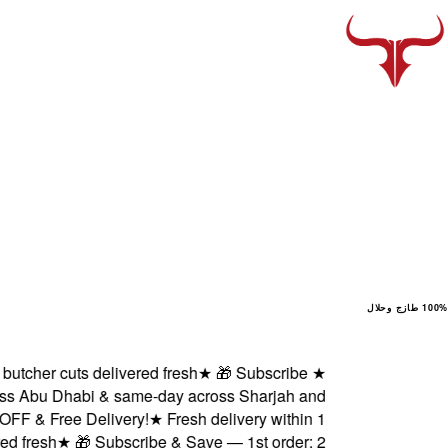
100% طازج وحلال
her cuts delivered fresh
★
🎁 Subscribe
★
s Abu Dhabi & same-day across Sharjah and
 & Free Delivery!
★
Fresh delivery within 1
fresh
★
🎁 Subscribe & Save — 1st order: 2