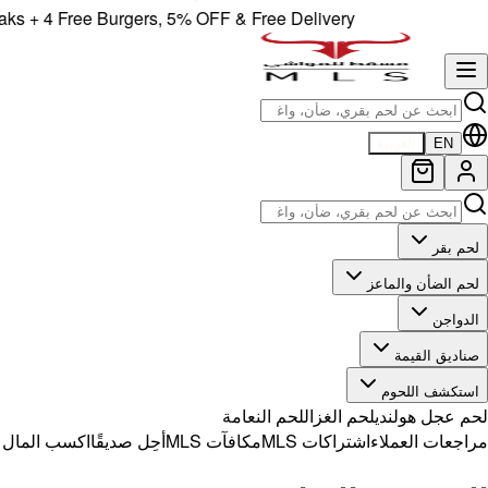
+ 4 Free Burgers, 5% OFF & Free Delivery!
EN
العربية
لحم بقر
لحم الضأن والماعز
الدواجن
صناديق القيمة
استكشف اللحوم
لحم عجل هولندي
لحم الغزال
لحم النعامة
مراجعات العملاء
اشتراكات MLS
مكافآت MLS
أحِل صديقًا
اكسب المال مع 