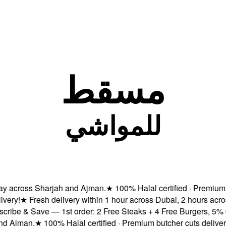
مسقط
للمواشي
across Sharjah and Ajman.
★
100% Halal certified · Premium butc
y!
★
Fresh delivery within 1 hour across Dubai, 2 hours acros
be & Save — 1st order: 2 Free Steaks + 4 Free Burgers, 5% OFF
Ajman.
★
100% Halal certified · Premium butcher cuts delivered 