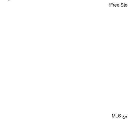
Free Steaks 
MLS