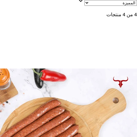
4
من
4
منتجات