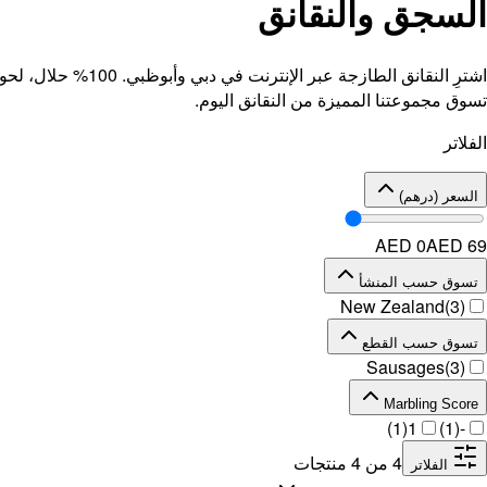
السجق والنقانق
اشترِ النقانق الط
تسوق مجموعتنا المميزة من النقانق اليوم.
الفلاتر
السعر (درهم)
AED 0
AED
69
تسوق حسب المنشأ
New Zealand
(
3
)
تسوق حسب القطع
Sausages
(
3
)
Marbling Score
)
1
(
1
)
1
(
-
4
من
4
منتجات
الفلاتر