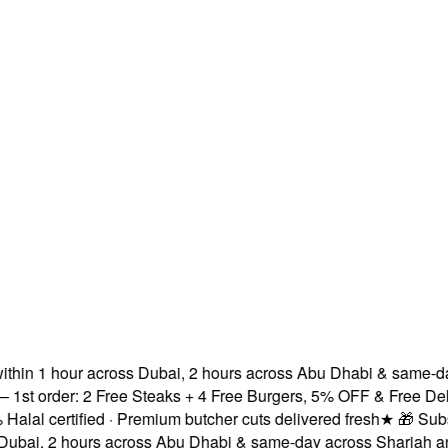
hin 1 hour across Dubai, 2 hours across Abu Dhabi & same-day 
 order: 2 Free Steaks + 4 Free Burgers, 5% OFF & Free Deliver
l certified · Premium butcher cuts delivered fresh
★
🎁 Subscri
ai, 2 hours across Abu Dhabi & same-day across Sharjah and 