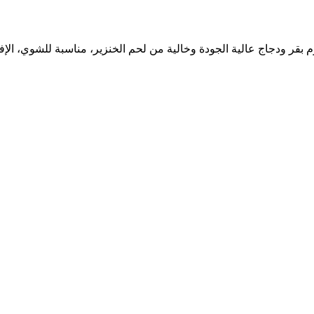
ازجة عبر الإنترنت في دبي وأبوظبي. 100% حلال، لحوم بقر ودجاج عالية الجودة وخالية من لحم ال