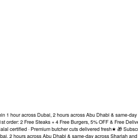
 hour across Dubai, 2 hours across Abu Dhabi & same-day acro
er: 2 Free Steaks + 4 Free Burgers, 5% OFF & Free Delivery!
★
rtified · Premium butcher cuts delivered fresh
★
🎁 Subscribe &
2 hours across Abu Dhabi & same-day across Sharjah and Ajma