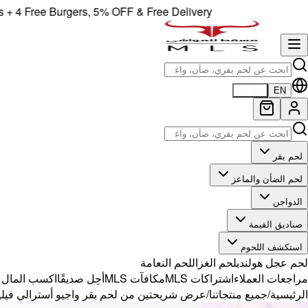
Free Burgers, 5% OFF & Free Delivery!
EN
العربية
لحم بقر
لحم الضأن والماعز
الدواجن
صناديق القيمة
استكشف اللحوم
لحم عجل هولندي
لحم الغزال
لحم النعامة
مراجعات العملاء
اشتراكات MLS
مكافآت MLS
أحِل صديقًا
اكسب المال مع 
الرئيسية
/
جميع منتجاتنا
/
عرض شريحتين من لحم بقر واجيو أسترالي فيليه ت