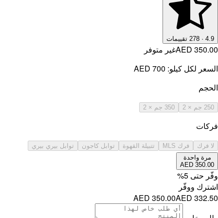
4.9
·
278
تقييمات
AED 350.00
غير متوفر
السعر لكل كيلو:
AED 700
الحجم
250 جم × 2
350 جم × 2
فركات
لا فرك
فرك MLS
تتبيلة القهوة
توابل كاجون
توابل بيري بيري
مرة واحدة
AED 350.00
وفّر حتى
5
%
اشترك ووفّر
AED 350.00
AED 332.50
طلب خاص