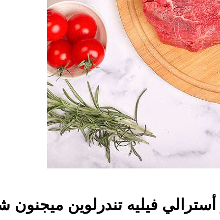
رالي فيليه تندرلوين ميجنون شريحة