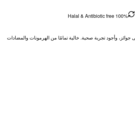
100% Halal & Antibiotic free
 جم أو 350 جم من لحم واغيو الأسترالي الطازج المُغذى على الحبوب، شريحة فيليه بقرية MB 8/9 الحائزة على جوائز، وأجود تجربة صحية. خالية تمامًا من الهرمونات والمضادات