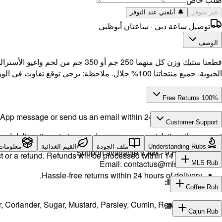
غير متوفر
🔔 أبلغني عند التوفر
توصيل ساعة دبي · ساعتان أبوظبي
الوصف
الحيوية. جميع منتجاتنا 100% حلال. ملاحظة: يرجى توقع تفاوت في الوزن بمقدار +/- 15 جم في عبوتك.
100% Free Returns
pp message or send us an email within 24 hours after delivery.
Customer Support
d deliver it again to your door, or you can pick it up if you want.
Call or WhatsApp:
+971504516403
Understanding Rubs
ملف الجودة
القيم الغذائية
معلومات
Support available 9 AM - 9 PM daily.
t or a refund. Refunds will be processed within 14 working days.
Email:
contactus@mlsuae.ae
MLS Rub
Hassle-free returns within 24 hours of delivery.
INGREDIENTS:
Coffee Rub
er, Coriander, Sugar, Mustard, Parsley, Cumin, Rosemary, Thyme.
INGREDIENTS:
Cajun Rub