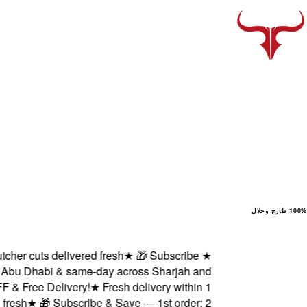
100% طازج وحلال
cuts delivered fresh
★
🎁 Subscribe
★
u Dhabi & same-day across Sharjah and
ree Delivery!
★
Fresh delivery within 1
★
🎁 Subscribe & Save — 1st order: 2