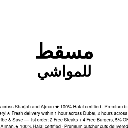
مسقط
للمواشي
ss Sharjah and Ajman.
★
100% Halal certified · Premium butcher 
Fresh delivery within 1 hour across Dubai, 2 hours across Ab
 Save — 1st order: 2 Free Steaks + 4 Free Burgers, 5% OFF & F
n.
★
100% Halal certified · Premium butcher cuts delivered fresh