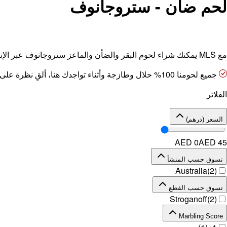
لحم ضأن - ستروجانوف
مع MLS يمكنك شراء لحوم البقر والضأن والماعز ستروجانوف
عبر الإ
جميع لحومنا 100% حلال وطازجة وأثناء تواجدك هنا، ألقِ نظرة على مجموعتنا الكاملة،
الفلاتر
السعر (درهم)
AED 0
AED
45
تسوق حسب المنشأ
Australia
(
2
)
تسوق حسب القطع
Stroganoff
(
2
)
Marbling Score