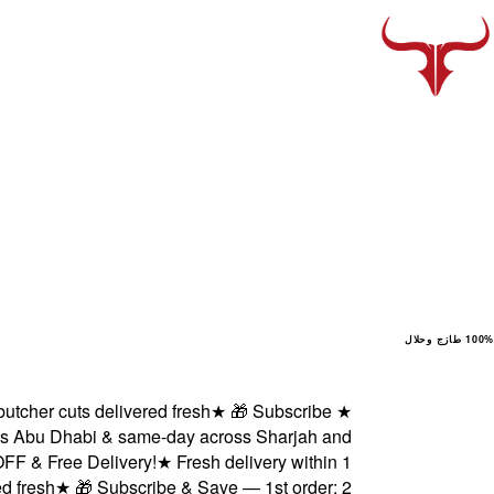
100% طازج وحلال
r cuts delivered fresh
★
🎁 Subscribe
★
Abu Dhabi & same-day across Sharjah and
 Free Delivery!
★
Fresh delivery within 1
esh
★
🎁 Subscribe & Save — 1st order: 2