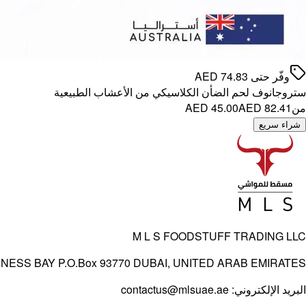
وفّر حتى
74.83
AED
ستروجانوف لحم الضأن الكلاسيكي من الأعشاب الطبيعية
من
AED 82.41
AED 45.00
شراء سريع
M L S FOODSTUFF TRADING LLC
INESS BAY P.O.Box 93770 DUBAI, UNITED ARAB EMIRATES
البريد الإلكتروني:
contactus@mlsuae.ae