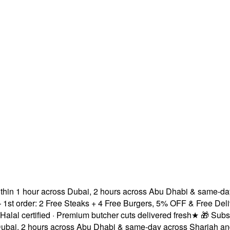
n 1 hour across Dubai, 2 hours across Abu Dhabi & same-day ac
rder: 2 Free Steaks + 4 Free Burgers, 5% OFF & Free Delivery!
certified · Premium butcher cuts delivered fresh
★
🎁 Subscribe
, 2 hours across Abu Dhabi & same-day across Sharjah and Aj