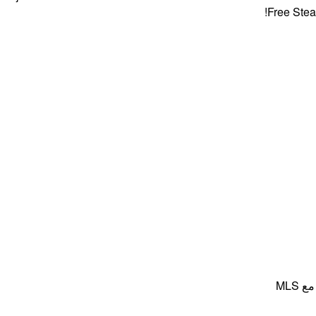
Free Steaks + 
MLS