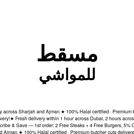
مسقط
للمواشي
ross Sharjah and Ajman.
★
100% Halal certified · Premium butche
★
Fresh delivery within 1 hour across Dubai, 2 hours across 
 & Save — 1st order: 2 Free Steaks + 4 Free Burgers, 5% OFF &
man.
★
100% Halal certified · Premium butcher cuts delivered fr