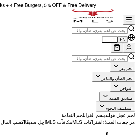
4 Free Burgers, 5% OFF & Free Delivery!
EN
العربية
لحم بقر
لحم الضأن والماعز
الدواجن
صناديق القيمة
استكشف اللحوم
لحم عجل هولندي
لحم الغزال
لحم النعامة
مراجعات العملاء
اشتراكات MLS
مكافآت MLS
أحِل صديقًا
اكسب المال مع 