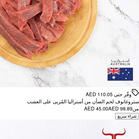
وفّر حتى
110.05
AED
ستروغانوف لحم الضأن من أستراليا المُربى على العشب
من
AED 98.89
AED 45.00
شراء سريع