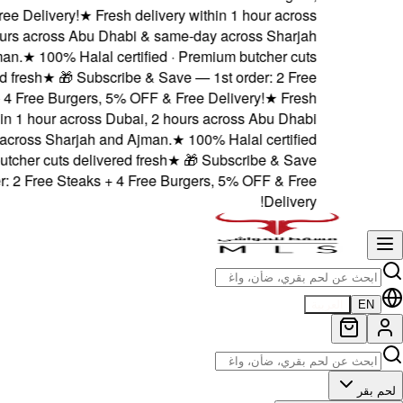
5% OFF & Free Delivery!
★
Fresh delivery within 1 hou
Dubai, 2 hours across Abu Dhabi & same-day across 
and Ajman.
★
100% Halal certified · Premium butc
delivered fresh
★
🎁 Subscribe & Save — 1st order
Steaks + 4 Free Burgers, 5% OFF & Free Delivery!
delivery within 1 hour across Dubai, 2 hours across A
& same-day across Sharjah and Ajman.
★
100% Halal c
· Premium butcher cuts delivered fresh
★
🎁 Subscribe
— 1st order: 2 Free Steaks + 4 Free Burgers, 5% OFF
D