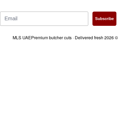
Email
MLS UAE
Premium butcher cuts · D