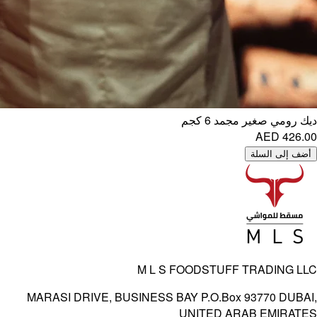
M L S FOOD
MARASI DRIVE, BUSINESS BAY P.
UNIT