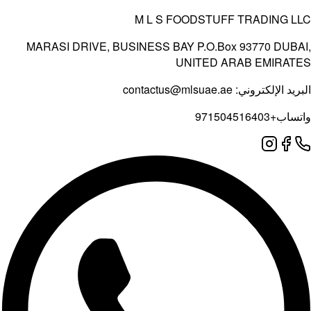
M L S FOOD
MARASI DRIVE, BUSINESS BAY P.
UNIT
contactus@mlsu