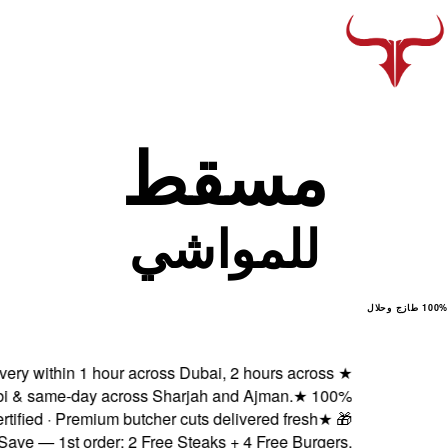
سقط
لمواشي
Fresh delivery within 1 hour across Dubai, 2 hours a
Abu Dhabi & same-day across Sharjah and Ajman.
Halal certified · Premium butcher cuts delivered fr
Subscribe & Save — 1st order: 2 Free Steaks + 4 Free 