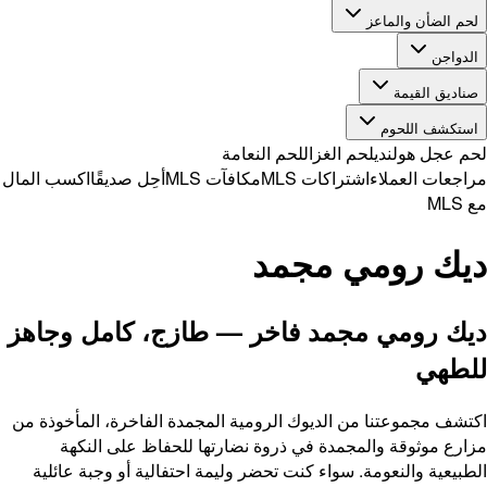
ال
لحم النعامة
 MLS
مكافآت MLS
أحِل صديقًا
اكسب المال
جمد
 فاخر — طازج، كامل وجاهز
وك الرومية المجمدة الفاخرة، المأخوذة من
في ذروة نضارتها للحفاظ على النكهة
 كنت تحضر وليمة احتفالية أو وجبة عائلية