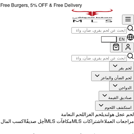
e Burgers, 5% OFF & Free Delivery!
EN
العربية
لحم بقر
لحم الضأن والماعز
الدواجن
صناديق القيمة
استكشف اللحوم
لحم عجل هولندي
لحم الغزال
لحم النعامة
مراجعات العملاء
اشتراكات MLS
مكافآت MLS
أحِل صديقًا
اكسب المال مع 