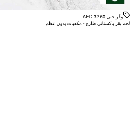
وفّر حتى
32.50
AED
لحم بقر باكستاني طازج - مكعبات بدون عظم