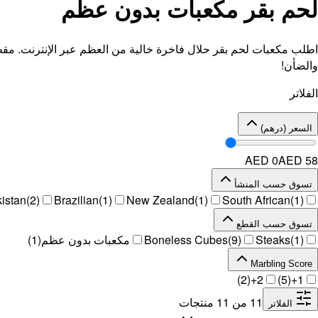
لحم بقر مكعبات بدون عظم
اطلب مكعبات لحم بقر حلال فاخرة خالية من العظم عبر الإنترنت. مقط
والضأن!
الفلاتر
السعر (درهم)
AED 0
AED
58
تسوق حسب المنشأ
istan
(
2
)
Brazilian
(
1
)
New Zealand
(
1
)
South African
(
1
)
تسوق حسب القطع
)
1
(
Steaks
)
9
(
Boneless Cubes
مكعبات بدون عظم
(
1
)
Marbling Score
)
2
(
2+
)
5
(
1+
11
من
11
منتجات
الفلاتر