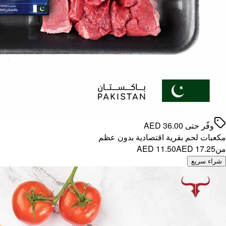
وفّر حتى
36.00
AED
مكعبات لحم بقرية اقتصادية بدون عظم
من
AED 17.25
AED 11.50
شراء سريع