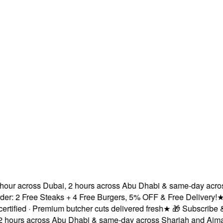
ur across Dubai, 2 hours across Abu Dhabi & same-day across 
2 Free Steaks + 4 Free Burgers, 5% OFF & Free Delivery!
★
Fre
ied · Premium butcher cuts delivered fresh
★
🎁 Subscribe & Sav
ours across Abu Dhabi & same-day across Sharjah and Ajman.