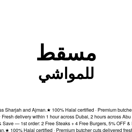
مسقط
للمواشي
Sharjah and Ajman.
★
100% Halal certified · Premium butcher cut
sh delivery within 1 hour across Dubai, 2 hours across Abu Dh
e — 1st order: 2 Free Steaks + 4 Free Burgers, 5% OFF & Free 
★
100% Halal certified · Premium butcher cuts delivered fresh
★
