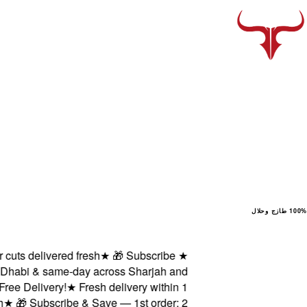
100% طازج وحلال
s delivered fresh
★
🎁 Subscribe
★
abi & same-day across Sharjah and
Delivery!
★
Fresh delivery within 1
 Subscribe & Save — 1st order: 2