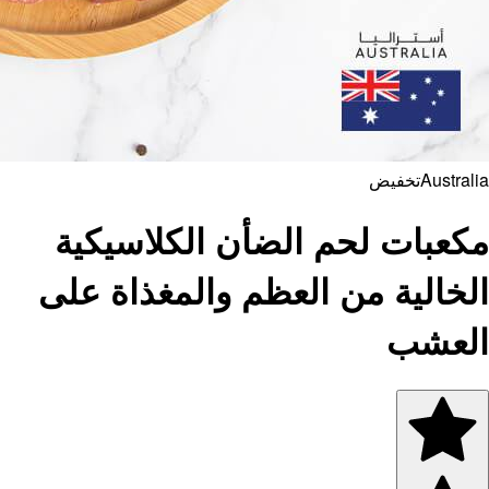
كية
 على