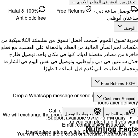
100% Halal &
Antibi
لكلاسيكية من
لعشب، مع قطع
صيل طازج
 في الشارقة
Drop a 
We will exch
H
You w