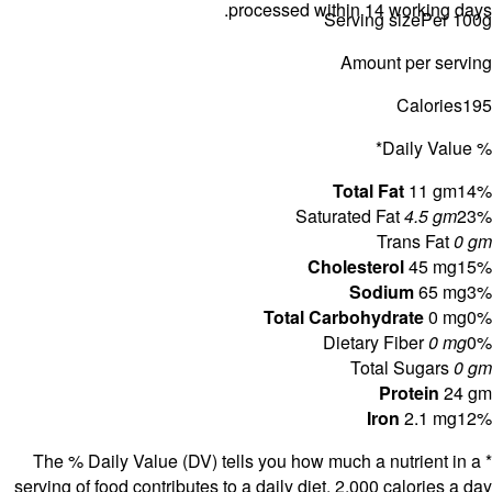
* The % D
serving of f