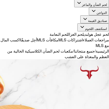
ًا
اكسب المال
لخالية من