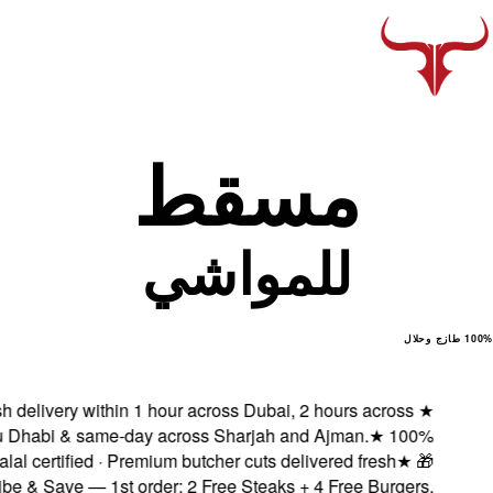
Fresh delivery with
Abu Dhabi & same
Halal certified ·
Subscribe & Save — 1s