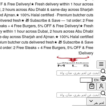
5% OFF & Free Deliv
Dubai, 2 hours acro
and Ajman.
★
10
delivered fresh
Steaks + 4 Free B
delivery within 1 hou
& same-day across S
· Premium butcher cu
— 1st order: 2 Free